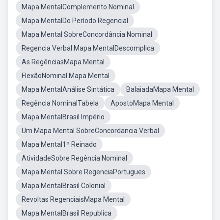
Mapa MentalComplemento Nominal
Mapa MentalDo Período Regencial
Mapa Mental SobreConcordância Nominal
Regencia Verbal Mapa MentalDescomplica
As RegênciasMapa Mental
FlexãoNominal Mapa Mental
Mapa MentalAnálise Sintática
BalaiadaMapa Mental
Regência NominalTabela
ApostoMapa Mental
Mapa MentalBrasil Império
Um Mapa Mental SobreConcordancia Verbal
Mapa Mental1º Reinado
AtividadeSobre Regência Nominal
Mapa Mental Sobre RegenciaPortugues
Mapa MentalBrasil Colonial
Revoltas RegenciaisMapa Mental
Mapa MentalBrasil Republica