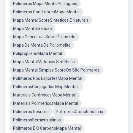
Polímeros Mapa MentalPortuguês
Polimeros CondutoresMapa Mental
Mapa Mental SobreSinteticos E Naturais
Mapa MentalSansão
Mapa Conceitual SobrePoliamida
Mapa De MentalDe Poliomelite
PolipropilenoMapa Mental
Mapa MentalMateriais Sintéticos
Mapa Mental Simples SobreOq São Polimeros
Polimeros Nos EsportesMapa Mental
PolímerosConjugados Map Mentais
Materiais CerâmicosMapa Mental
Materiais PolimericosMapa Mental
Polimeros Resumo
PolímerosCaracterísticas
PolímerosSemicristalinos
Polimeros E O CarbonoMapa Mental