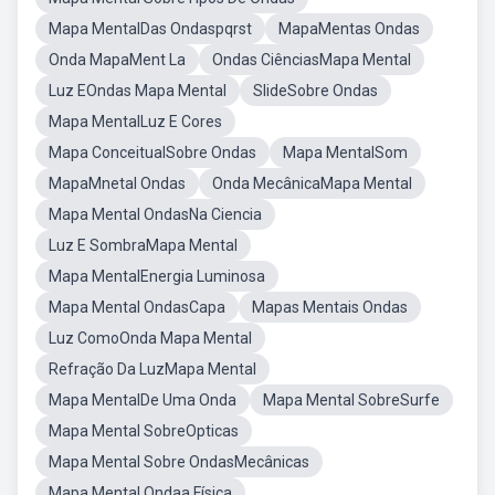
Mapa MentalDas Ondaspqrst
MapaMentas Ondas
Onda MapaMent La
Ondas CiênciasMapa Mental
Luz EOndas Mapa Mental
SlideSobre Ondas
Mapa MentalLuz E Cores
Mapa ConceitualSobre Ondas
Mapa MentalSom
MapaMnetal Ondas
Onda MecânicaMapa Mental
Mapa Mental OndasNa Ciencia
Luz E SombraMapa Mental
Mapa MentalEnergia Luminosa
Mapa Mental OndasCapa
Mapas Mentais Ondas
Luz ComoOnda Mapa Mental
Refração Da LuzMapa Mental
Mapa MentalDe Uma Onda
Mapa Mental SobreSurfe
Mapa Mental SobreOpticas
Mapa Mental Sobre OndasMecânicas
Mapa Mental Ondaa Física