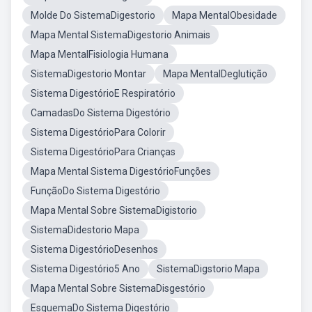
Molde Do SistemaDigestorio
Mapa MentalObesidade
Mapa Mental SistemaDigestorio Animais
Mapa MentalFisiologia Humana
SistemaDigestorio Montar
Mapa MentalDeglutição
Sistema DigestórioE Respiratório
CamadasDo Sistema Digestório
Sistema DigestórioPara Colorir
Sistema DigestórioPara Crianças
Mapa Mental Sistema DigestórioFunções
FunçãoDo Sistema Digestório
Mapa Mental Sobre SistemaDigistorio
SistemaDidestorio Mapa
Sistema DigestórioDesenhos
Sistema Digestório5 Ano
SistemaDigstorio Mapa
Mapa Mental Sobre SistemaDisgestório
EsquemaDo Sistema Digestório