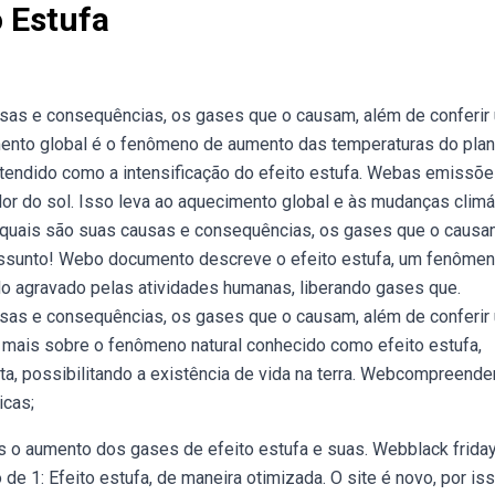
 Estufa
usas e consequências, os gases que o causam, além de conferir
nto global é o fenômeno de aumento das temperaturas do plan
ntendido como a intensificação do efeito estufa. Webas emissõ
lor do sol. Isso leva ao aquecimento global e às mudanças climá
a, quais são suas causas e consequências, os gases que o causa
assunto! Webo documento descreve o efeito estufa, um fenôme
ido agravado pelas atividades humanas, liberando gases que.
usas e consequências, os gases que o causam, além de conferir
ais sobre o fenômeno natural conhecido como efeito estufa,
ta, possibilitando a existência de vida na terra. Webcompreend
icas;
s o aumento dos gases de efeito estufa e suas. Webblack frida
e 1: Efeito estufa, de maneira otimizada. O site é novo, por is