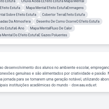
to Estufa
Chuva Acida EEfeito Estufa Mapa Mental
Efeito Estufa
Mapa Mental Efeito EstufaEnmagens
al Sobre Efeito Estufa
Cobertor TerraEfeito Estufa
adas Da Atmosfera
Desenho De Como OcorreO Efeito Estufa
ito Estufa6 Ano
Mapa MentalFluxo De Calor
 Mental Do Efeito EstufaE Gazes Poluentes
 ao desenvolvimento dos alunos no ambiente escolar, empregan
nexões genuínas e são alimentados por criatividade e paixão. 
a jornada para se tornarem uma geração notável, utilizando abo
ipais instituições acadêmicas do mundo - dsw.aau.edu.et.