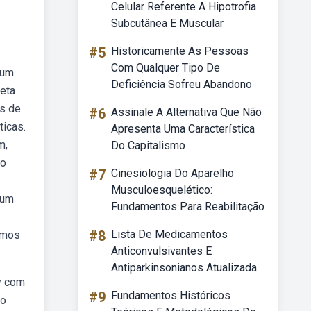
Celular Referente A Hipotrofia
Subcutânea E Muscular
#5
Historicamente As Pessoas
Com Qualquer Tipo De
 um
Deficiência Sofreu Abandono
eta
es de
#6
Assinale A Alternativa Que Não
ticas.
Apresenta Uma Característica
m,
Do Capitalismo
no
#7
Cinesiologia Do Aparelho
Musculoesquelético:
 um
Fundamentos Para Reabilitação
#8
Lista De Medicamentos
emos
Anticonvulsivantes E
Antiparkinsonianos Atualizada
y com
#9
Fundamentos Históricos
so