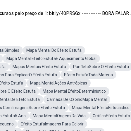
sos pelo preço de 1: bit.ly/40PRSGx ----------- BORA FALAR ..
talSimples
Mapa Mental Do Efeito Estufa
Mapa Mental Efeito EstufaE Aquecimento Global
ufa
Mapas Mentais Efeito Estufa
PanfletoSobre O Efeito Estufa
o Para ExplicarO Efeito Estufa
Efeito EstufaToda Materia
feito Estufa
Mapa MentalAções Antrópicas
re O Efeito Estufa
Mapa Mental EfeitoDeterminístico
MentalDe Efeto Estufa
Camada De OzônioMapa Mental
es Com ImagensSobre Efeito Estufa
Mapa Mental EfeitoEstocastico
o Estufa5 Ano
Mapa MentalOrigem Da Vida
GráficoEfeito Estufa
Pequeno
Efeito EstufaImagens Para Colorir