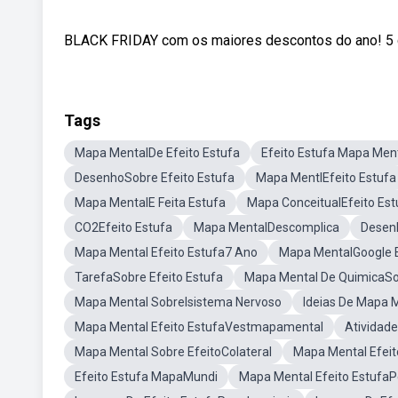
BLACK FRIDAY com os maiores descontos do ano! 5 cur
Tags
Mapa MentalDe Efeito Estufa
Efeito Estufa Mapa Men
DesenhoSobre Efeito Estufa
Mapa MentlEfeito Estufa
Mapa MentalE Feita Estufa
Mapa ConceitualEfeito Est
CO2Efeito Estufa
Mapa MentalDescomplica
Desenh
Mapa Mental Efeito Estufa7 Ano
Mapa MentalGoogle E
TarefaSobre Efeito Estufa
Mapa Mental De QuimicaSob
Mapa Mental SobreIsistema Nervoso
Ideias De Mapa 
Mapa Mental Efeito EstufaVestmapamental
Atividad
Mapa Mental Sobre EfeitoColateral
Mapa Mental Efeit
Efeito Estufa MapaMundi
Mapa Mental Efeito Estufa