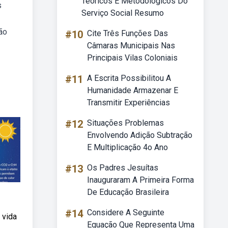
Teóricos E Metodológicos Do
s
Serviço Social Resumo
ão
#10
Cite Três Funções Das
Câmaras Municipais Nas
Principais Vilas Coloniais
#11
A Escrita Possibilitou A
Humanidade Armazenar E
Transmitir Experiências
#12
Situações Problemas
Envolvendo Adição Subtração
E Multiplicação 4o Ano
#13
Os Padres Jesuítas
Inauguraram A Primeira Forma
De Educação Brasileira
#14
Considere A Seguinte
 vida
Equação Que Representa Uma