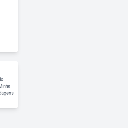
do
Minha
rdagens