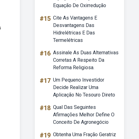
Equação De Oxirredução
#15
Cite As Vantagens E
Desvantagens Das
s
Hidrelétricas E Das
Termelétricas
#16
Assinale As Duas Alternativas
Corretas A Respeito Da
Reforma Religiosa.
#17
Um Pequeno Investidor
Decide Realizar Uma
Aplicação No Tesouro Direto
#18
Qual Das Seguintes
Afirmações Melhor Define O
Conceito De Agronegócio
#19
Obtenha Uma Fração Geratriz