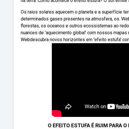
na terra. Como acontece o efeito estufa? O sol emite s
Os raios solares aquecem o planeta e a superfície terr
determinados gases presentes na atmosfera, os. Web
florestas, os oceanos e outros ecossistemas ao red
nuances de 'aquecimento global' com nossos mapas me
Webdescubra novos horizontes em 'efeito estufa' co
O EFEITO ESTUFA É RUIM PARA O