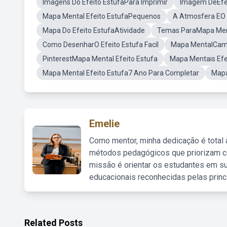
Imagens Do Efeito EstufaPara Imprimir
Imagem DeEfei
Mapa Mental Efeito EstufaPequenos
A Atmosfera EO 
Mapa Do Efeito EstufaAtividade
Temas ParaMapa Ment
Como DesenharO Efeito Estufa Facíl
Mapa MentalCam
PinterestMapa Mental Efeito Estufa
Mapa Mentais Efe
Mapa Mental Efeito Estufa7 Ano Para Completar
Mapa
Emelie
Como mentor, minha dedicação é total
métodos pedagógicos que priorizam co
missão é orientar os estudantes em su
educacionais reconhecidas pelas princ
Related Posts