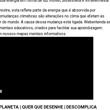
ua energia em forma de luz visível, ultravioleta e infravermelha.
estre, esta reflete parte da energia que é absorvida por
mudanças climáticas são alterações no clima que afetam as
or do mundo. A causa dessa mudança está ligada. Webentenda a
ntais educativos, criados para facilitar sua aprendizagem.
m nossos mapas mentais informativos.
 PLANETA | QUER QUE DESENHE | DESCOMPLICA