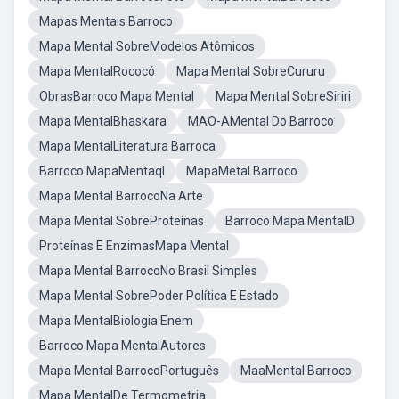
Mapas Mentais Barroco
Mapa Mental SobreModelos Atômicos
Mapa MentalRococó
Mapa Mental SobreCururu
ObrasBarroco Mapa Mental
Mapa Mental SobreSiriri
Mapa MentalBhaskara
MAO-AMental Do Barroco
Mapa MentalLiteratura Barroca
Barroco MapaMentaql
MapaMetal Barroco
Mapa Mental BarrocoNa Arte
Mapa Mental SobreProteínas
Barroco Mapa MentalD
Proteínas E EnzimasMapa Mental
Mapa Mental BarrocoNo Brasil Simples
Mapa Mental SobrePoder Política E Estado
Mapa MentalBiologia Enem
Barroco Mapa MentalAutores
Mapa Mental BarrocoPortuguês
MaaMental Barroco
Mapa MentalDe Termometria