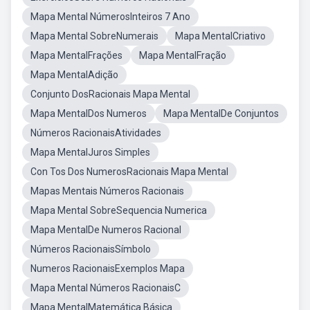
Mapa Mental NúmerosInteiros 7 Ano
Mapa Mental SobreNumerais
Mapa MentalCriativo
Mapa MentalFrações
Mapa MentalFração
Mapa MentalAdição
Conjunto DosRacionais Mapa Mental
Mapa MentalDos Numeros
Mapa MentalDe Conjuntos
Números RacionaisAtividades
Mapa MentalJuros Simples
Con Tos Dos NumerosRacionais Mapa Mental
Mapas Mentais Números Racionais
Mapa Mental SobreSequencia Numerica
Mapa MentalDe Numeros Racional
Números RacionaisSímbolo
Numeros RacionaisExemplos Mapa
Mapa Mental Números RacionaisC
Mapa MentalMatemática Básica