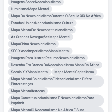
Imagens SobreNeocolonislismo
IluminismoMapa Mental
Mapa Do NeocolonialismoDurante O Século XIX Na Africa
Estados UnidosNeocolonialismo Cultura
Mapa MentalDe Neoconstitucionalismo
As Grandes NavegaçõesMapa Mental
MapaChina Neocolonialismo
SEC XxneoimperialismoMapa Mental
Imagens Para Ilustrar ResumoNeocolonialismo
Desenho Em Branco DoNeocolonialismo Mapa Da África
Seculo XIXMapa Mental
Mapa MentalCapitalismo
Mapa Mental ColonialismoE Neocolonialismo Difere
Pinterestnças
Mapa MentalAstecas
Mapa Conceitualcolonialismo E NeocolonialismoPara
Imprimir
Mapa MentalO Neoconalismo Na Africa E Suas