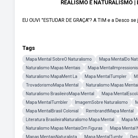
REALISMO E NATURALISMO | Li
EU OUVI "ESTUDAR DE GRAÇA"? A TIM e a Desco se jun
Tags
Mapa Mental SobreO Naturalismo
Mapa MentalDo Nat
Naturalismo Mapas Mentais
Mapa MentalImpressioni
Naturalismo MapaMent La
Mapa MentalTumpler
M
TrovadorismoMapa Mental
Naturalismo Mapas Mentai
Naturalismo BrasileiroMapa Mental
Mapa MentalEscola
Mapa MentalTumbler
ImagemSobre Naturalismo
M
Mapa MentalBrasil Colonial
RembrandtMapa Mental
Literatura BrasileiraNaturalismo Mapa Mental
Mapa Me
Naturalismo Mapas MentaisOm Figuras
Mapa Mental N
Mapas MentaisNaturalista
Mapa MentalTumbr
Des