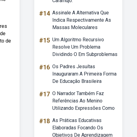
Caramujo.
#14
Assinale A Alternativa Que
Indica Respectivamente As
ores
Massas Moleculares
ede
#15
Um Algoritmo Recursivo
eto de
Resolve Um Problema
Dividindo O Em Subproblemas
#16
Os Padres Jesuítas
Inauguraram A Primeira Forma
De Educação Brasileira
#17
O Narrador Também Faz
Referências Ao Menino
Utilizando Expressões Como
#18
As Práticas Educativas
Elaboradas Focando Os
Objetivos De Aprendizagem