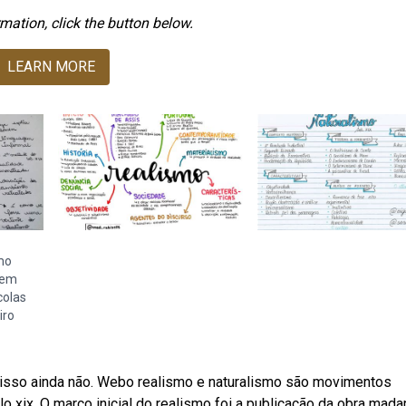
mation, click the button below.
LEARN MORE
mo
nem
colas
iro
r isso ainda não. Webo realismo e naturalismo são movimentos
o xix. O marco inicial do realismo foi a publicação da obra mad