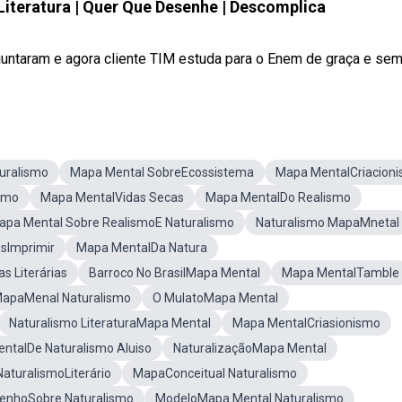
teratura | Quer Que Desenhe | Descomplica
taram e agora cliente TIM estuda para o Enem de graça e sem .
uralismo
Mapa Mental SobreEcossistema
Mapa MentalCriacion
smo
Mapa MentalVidas Secas
Mapa MentalDo Realismo
apa Mental Sobre RealismoE Naturalismo
Naturalismo MapaMnetal
sImprimir
Mapa MentalDa Natura
s Literárias
Barroco No BrasilMapa Mental
Mapa MentalTamble
apaMenal Naturalismo
O MulatoMapa Mental
Naturalismo LiteraturaMapa Mental
Mapa MentalCriasionismo
ntalDe Naturalismo Aluiso
NaturalizaçãoMapa Mental
aturalismoLiterário
MapaConceitual Naturalismo
enhoSobre Naturalismo
ModeloMapa Mental Naturalismo