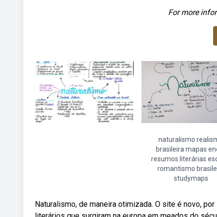
For more infor
naturalismo realis
brasileira mapas e
resumos literárias es
romantismo brasile
studymaps
Naturalismo, de maneira otimizada. O site é novo, po
literários que surgiram na europa em meados do sécul