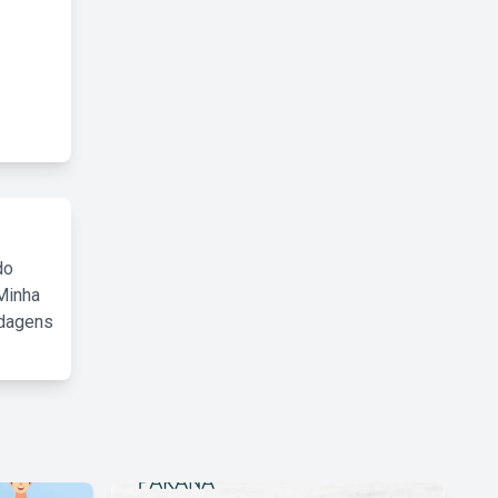
do
Minha
rdagens