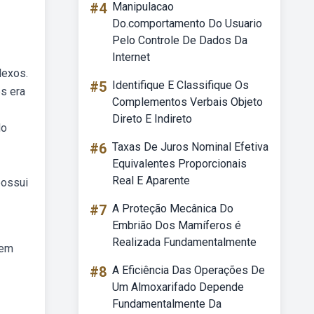
#4
Manipulacao
Do.comportamento Do Usuario
Pelo Controle De Dados Da
Internet
lexos.
#5
Identifique E Classifique Os
es era
Complementos Verbais Objeto
Direto E Indireto
do
#6
Taxas De Juros Nominal Efetiva
Equivalentes Proporcionais
Real E Aparente
possui
#7
A Proteção Mecânica Do
Embrião Dos Mamíferos é
Realizada Fundamentalmente
uem
#8
A Eficiência Das Operações De
Um Almoxarifado Depende
Fundamentalmente Da