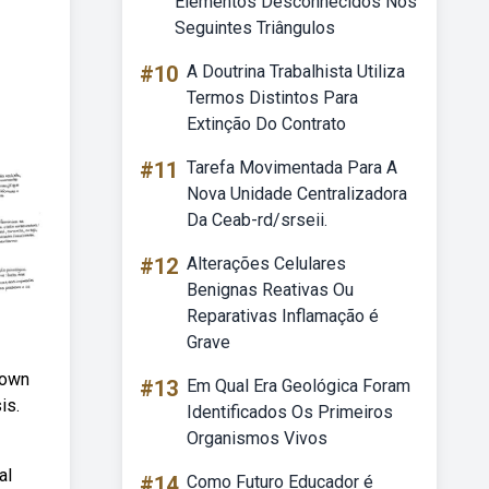
Elementos Desconhecidos Nos
Seguintes Triângulos
#10
A Doutrina Trabalhista Utiliza
Termos Distintos Para
Extinção Do Contrato
#11
Tarefa Movimentada Para A
Nova Unidade Centralizadora
Da Ceab-rd/srseii.
#12
Alterações Celulares
Benignas Reativas Ou
Reparativas Inflamação é
Grave
 own
#13
Em Qual Era Geológica Foram
is.
Identificados Os Primeiros
Organismos Vivos
al
#14
Como Futuro Educador é