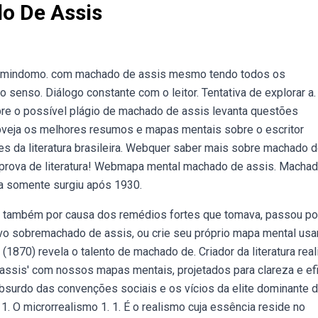
o De Assis
 mindomo. com machado de assis mesmo tendo todos os
 senso. Diálogo constante com o leitor. Tentativa de explorar a.
obre o possível plágio de machado de assis levanta questões
Webveja os melhores resumos e mapas mentais sobre o escritor
 da literatura brasileira. Webquer saber mais sobre machado 
a prova de literatura! Webmapa mental machado de assis. Macha
eira somente surgiu após 1930.
 também por causa dos remédios fortes que tomava, passou po
o sobremachado de assis, ou crie seu próprio mapa mental us
870) revela o talento de machado de. Criador da literatura reali
is' com nossos mapas mentais, projetados para clareza e efi
absurdo das convenções sociais e os vícios da elite dominante 
. O microrrealismo 1. 1. É o realismo cuja essência reside no