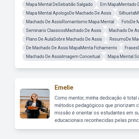
Mapa Mental DeSebatião Salgado
Em MapaMentado D
Mapa Mental ApologoDe Machado De Assis
SilhuetaM
Machado De AssisRomantismo Mapa Mental
FotoDe 
Seminario ClassicosMachado De Assis
Machado De A
Plano De AulaSobre Machado De Assis
ResumoDe Mac
De Machado De Assis MapaMenta Fichamento
Frases
Machado De AssisImagem Conceitual
Mapa Mental So
Emelie
Como mentor, minha dedicação é total
métodos pedagógicos que priorizam co
missão é orientar os estudantes em su
educacionais reconhecidas pelas princ