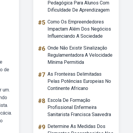
Pedagógica Para Alunos Com
Dificuldade De Aprendizagem
#5
Como Os Empreendedores
Impactam Além Dos Negócios
Influenciando A Sociedade
#6
Onde Não Existir Sinalização
Regulamentadora A Velocidade
de
Mínima Permitida
do de
#7
As Fronteiras Delimitadas
Pelas Potências Europeias No
Continente Africano
r um.
ando
#8
Escola De Formação
sta.
Profissional Enfermeira
cácia.
Sanitarista Francisca Saavedra
do
#9
Determine As Medidas Dos