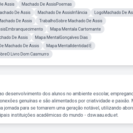
e Assis
Machado De AssisPoemas
achado De Assis
Machado De AssisInfância
LogoMachado De As
Machado De Assis
TrabalhoSobre Machado De Assis
ssisEmbranquecimento
Mapa Mentala Cartomante
hado De Assis
Mapa MentalGonçalves Dias
De Machado De Assis
Mapa MentalIdentidad E
breO Livro Dom Casmurro
 ao desenvolvimento dos alunos no ambiente escolar, empregan
nexões genuínas e são alimentados por criatividade e paixão. 
a jornada para se tornarem uma geração notável, utilizando abo
ipais instituições acadêmicas do mundo - dsw.aau.edu.et.