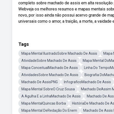
completo sobre machado de assis em alta resolução p
Webveja os melhores resumos e mapas mentais sobre 
novo, por isso ainda não possui acervo grande de m
universais como o amor, a traição, a morte, a vaidade e
Tags
Mapa Mental IlustradoSobre Machado De Assis
Mapa 
AtividadeSobre Machado De Assis
Mapa Mental DoMa
Mapa ConceitualMachado De Assis
Linha Do TempoMa
AtividadesSobre Machado De Assis
Biografia DoMach
Machado De AssisPNG
InfograficoMachado De Assis
Mapa Mental SobreO Cruz Sousa
Machado DeAssim M
A Agulha E a LinhaMachado De Assis
Machado De Ass
Mapa MentalQuincas Borba
HistóriaDe Machado De As
Mapa Mental DeRedação Do Enem
Machado De Assis