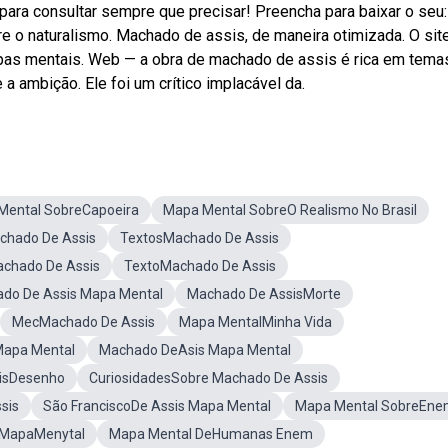
ara consultar sempre que precisar! Preencha para baixar o seu:
o naturalismo. Machado de assis, de maneira otimizada. O sit
apas mentais. Web — a obra de machado de assis é rica em tema
 a ambição. Ele foi um crítico implacável da.
Mental SobreCapoeira
Mapa Mental SobreO Realismo No Brasil
chado De Assis
TextosMachado De Assis
chado De Assis
TextoMachado De Assis
ado De Assis Mapa Mental
Machado De AssisMorte
MecMachado De Assis
Mapa MentalMinha Vida
apa Mental
Machado DeAsis Mapa Mental
isDesenho
CuriosidadesSobre Machado De Assis
sis
São FranciscoDe Assis Mapa Mental
Mapa Mental SobreEn
 MapaMenytal
Mapa Mental DeHumanas Enem