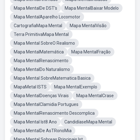
Mapa MentalDe DST's
Mapa MentalBaixar Modelo
Mapa MentalAparelho Locomotor
CartografiaMapa Mental
Mapa MentalVisão
Terra PrimitivaMapa Mental
Mapa Mental SobreO Realismo
Mapa MentalMatemática
Mapa MentalFração
Mapa MentalRenascimento
Mapa MentalDo Naturalismo
Mapa Mental SobreMatematica Basica
MapaMetal ISTS
Mapa MentalExemplo
Mapa MentalDoenças Virais
Mapa MentalCrase
Mapa MentalClamidia Portugues
Mapa MentalRenascimento Descomplica
Mapa Mental Ist8 Ano
CandidíaseMapa Mental
Mapa MentalDe AsTRonoMia
Mapa Mental Sobreas Principais Ist