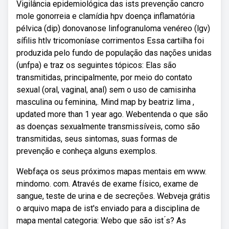
Vigilância epidemiológica das ists prevenção cancro
mole gonorreia e clamídia hpv doença inflamatória
pélvica (dip) donovanose linfogranuloma venéreo (lgv)
sífilis htlv tricomoníase corrimentos Essa cartilha foi
produzida pelo fundo de população das nações unidas
(unfpa) e traz os seguintes tópicos: Elas são
transmitidas, principalmente, por meio do contato
sexual (oral, vaginal, anal) sem o uso de camisinha
masculina ou feminina,. Mind map by beatriz lima ,
updated more than 1 year ago. Webentenda o que são
as doenças sexualmente transmissíveis, como são
transmitidas, seus sintomas, suas formas de
prevenção e conheça alguns exemplos.
Webfaça os seus próximos mapas mentais em www.
mindomo. com. Através de exame físico, exame de
sangue, teste de urina e de secreções. Webveja grátis
o arquivo mapa de ist's enviado para a disciplina de
mapa mental categoria: Webo que são ist ́s? As