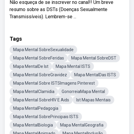
Não esqueça de se inscrever no canal!! Um breve
resumo sobre as DSTs (Doenças Sexualmente
Transmissíveis). Lembrem-se ...
Tags
Mapa Mental SobreSexualidade
Mapa Mental SobreFeridas
Mapa Mental SobreDST
Mapa MentalDe Ist
Mapa Mental ISTS
Mapa Mental SobreGravidez
Mapa MentalDas ISTS
Mapa Mental Sobre ISTSImagens Pinterest
Mapa MentalClamidia
GonorreiaMapa Mental
Mapa Mental SobreHIV E Aids
Ist Mapas Mentais
Mapa MentalPedagogia
Mapa Mental SobrePrincipais ISTS
Mapa MentalBiologia
Mapa MentalGeografia
Mapa MentalAnimado
Mapa MentalInclusão