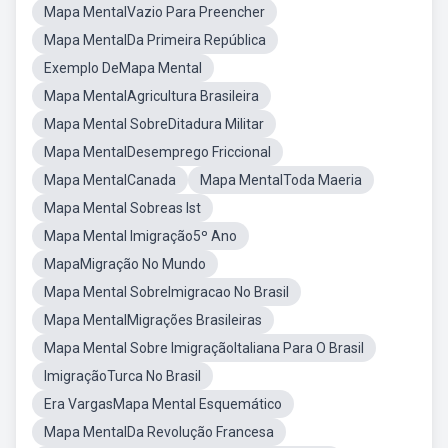
Mapa MentalVazio Para Preencher
Mapa MentalDa Primeira República
Exemplo DeMapa Mental
Mapa MentalAgricultura Brasileira
Mapa Mental SobreDitadura Militar
Mapa MentalDesemprego Friccional
Mapa MentalCanada
Mapa MentalToda Maeria
Mapa Mental Sobreas Ist
Mapa Mental Imigração5º Ano
MapaMigração No Mundo
Mapa Mental SobreImigracao No Brasil
Mapa MentalMigrações Brasileiras
Mapa Mental Sobre ImigraçãoItaliana Para O Brasil
ImigraçãoTurca No Brasil
Era VargasMapa Mental Esquemático
Mapa MentalDa Revolução Francesa