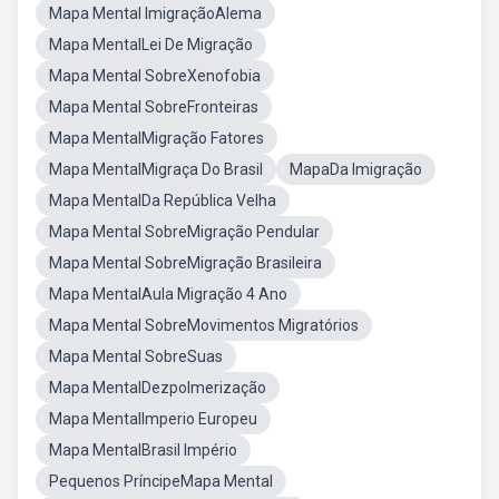
Mapa Mental ImigraçãoAlema
Mapa MentalLei De Migração
Mapa Mental SobreXenofobia
Mapa Mental SobreFronteiras
Mapa MentalMigração Fatores
Mapa MentalMigraça Do Brasil
MapaDa Imigração
Mapa MentalDa República Velha
Mapa Mental SobreMigração Pendular
Mapa Mental SobreMigração Brasileira
Mapa MentalAula Migração 4 Ano
Mapa Mental SobreMovimentos Migratórios
Mapa Mental SobreSuas
Mapa MentalDezpolmerização
Mapa MentalImperio Europeu
Mapa MentalBrasil Império
Pequenos PríncipeMapa Mental