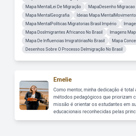
Mapa MentalLei De Migração
MapaDesenho Migracao N
Mapa MentalGeografia
Ideias Mapa MentalMovimentos
Mapa MentalPolíticas Migratorias Brasil Império
Image
Mapa DosImigrantes Africanos No Brasil
Imagens Mapa
Mapa De Influencias ImigratóriasNo Brasil
Mapa Concei
Desenhos Sobre O Processo DeImigração No Brasil
Emelie
Como mentor, minha dedicação é total
métodos pedagógicos que priorizam co
missão é orientar os estudantes em su
educacionais reconhecidas pelas princ