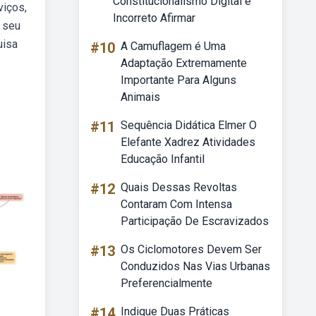
Constitucionalismo Digital é
viços,
Incorreto Afirmar
 seu
uisa
#10
A Camuflagem é Uma
Adaptação Extremamente
Importante Para Alguns
Animais
#11
Sequência Didática Elmer O
Elefante Xadrez Atividades
Educação Infantil
#12
Quais Dessas Revoltas
Contaram Com Intensa
Participação De Escravizados
#13
Os Ciclomotores Devem Ser
Conduzidos Nas Vias Urbanas
Preferencialmente
#14
Indique Duas Práticas