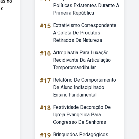
ias no
Políticas Existentes Durante A
os
Primeira República
#15
Extrativismo Correspondente
A Coleta De Produtos
Retirados Da Natureza
#16
Artroplastia Para Luxação
Recidivante Da Articulação
Temporomandibular
#17
Relatório De Comportamento
De Aluno Indisciplinado
Ensino Fundamental
#18
Festividade Decoração De
Igreja Evangelica Para
Congresso De Senhoras
#19
Brinquedos Pedagógicos