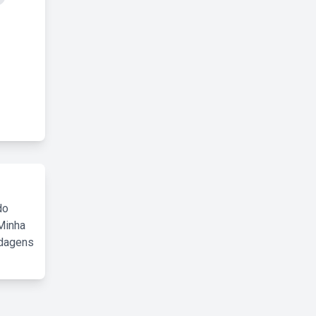
do
Minha
rdagens