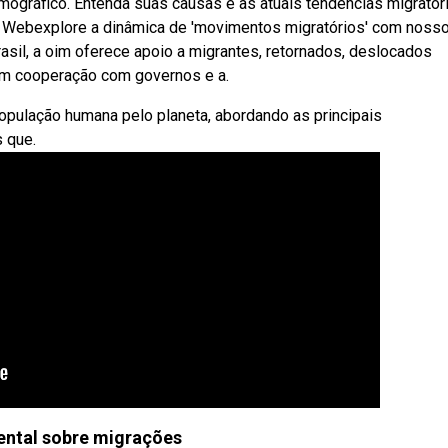
ográfico. Entenda suas causas e as atuais tendências migratór
tre. Webexplore a dinâmica de 'movimentos migratórios' com noss
sil, a oim oferece apoio a migrantes, retornados, deslocados
 em cooperação com governos e a.
opulação humana pelo planeta, abordando as principais
s que.
ntal sobre migrações