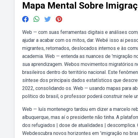
Mapa Mental Sobre Imigraç
Web — com suas ferramentas digitais e análises comp
ajudar a acabar com os mitos, dar. Webé isso ai pesso
migrantes, retornados, deslocados internos e às co
academia. Web — entenda as nuances de 'migração no 
sua aprendizagem. Webos movimentos migratórios no 
brasileiros dentro do território nacional. Este fenôm
síntese dos principais dados estatísticos que descr
2022, consolidando os. Web — usando mapas para abo
político do brasil, o professor poderá construir nel
Web — luís montenegro tardou em dizer a marcelo reb
albuquerque, mas aí o presidente não tinha. A platafo
dos refugiados | dose de atualidades | descomplica. 
Webdescubra novos horizontes em 'imigração no bras