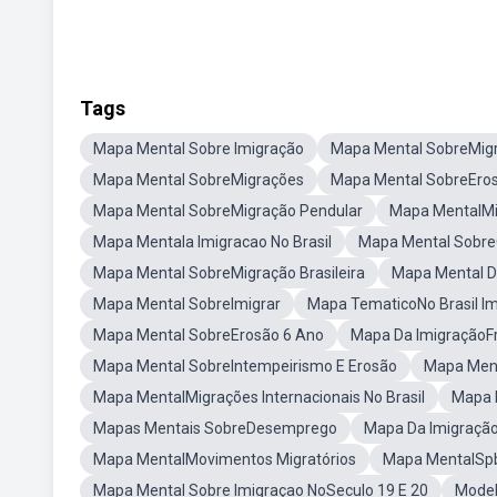
Tags
Mapa Mental Sobre Imigração
Mapa Mental SobreMigr
Mapa Mental SobreMigrações
Mapa Mental SobreEro
Mapa Mental SobreMigração Pendular
Mapa MentalMig
Mapa Mentala Imigracao No Brasil
Mapa Mental Sobre
Mapa Mental SobreMigração Brasileira
Mapa Mental D
Mapa Mental SobreImigrar
Mapa TematicoNo Brasil I
Mapa Mental SobreErosão 6 Ano
Mapa Da ImigraçãoFr
Mapa Mental SobreIntempeirismo E Erosão
Mapa Ment
Mapa MentalMigrações Internacionais No Brasil
Mapa 
Mapas Mentais SobreDesemprego
Mapa Da Imigração
Mapa MentalMovimentos Migratórios
Mapa MentalSpb
Mapa Mental Sobre Imigraçao NoSeculo 19 E 20
Model