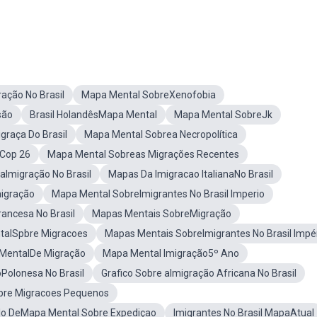
ação No Brasil
Mapa Mental SobreXenofobia
são
Brasil HolandêsMapa Mental
Mapa Mental SobreJk
raça Do Brasil
Mapa Mental Sobrea Necropolítica
Cop 26
Mapa Mental Sobreas Migrações Recentes
aImigração No Brasil
Mapas Da Imigracao ItalianaNo Brasil
migração
Mapa Mental SobreImigrantes No Brasil Imperio
ancesa No Brasil
Mapas Mentais SobreMigração
alSpbre Migracoes
Mapas Mentais SobreImigrantes No Brasil Impé
MentalDe Migração
Mapa Mental Imigração5º Ano
Polonesa No Brasil
Grafico Sobre aImigração Africana No Brasil
re Migracoes Pequenos
o DeMapa Mental Sobre Expediçao
Imigrantes No Brasil MapaAtual