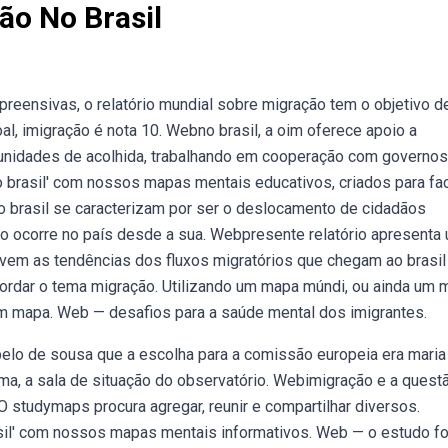
ão No Brasil
reensivas, o relatório mundial sobre migração tem o objetivo d
al, imigração é nota 10. Webno brasil, a oim oferece apoio a
munidades de acolhida, trabalhando em cooperação com governos
brasil' com nossos mapas mentais educativos, criados para faci
brasil se caracterizam por ser o deslocamento de cidadãos
eno ocorre no país desde a sua. Webpresente relatório apresenta
evem as tendências dos fluxos migratórios que chegam ao brasi
rdar o tema migração. Utilizando um mapa múndi, ou ainda um 
e um mapa. Web — desafios para a saúde mental dos imigrantes.
elo de sousa que a escolha para a comissão europeia era maria 
rma, a sala de situação do observatório. Webimigração e a quest
O studymaps procura agregar, reunir e compartilhar diversos.
il' com nossos mapas mentais informativos. Web — o estudo fo