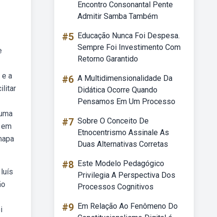
Encontro Consonantal Pente
Admitir Samba Também
#5
Educação Nunca Foi Despesa.
Sempre Foi Investimento Com
e
Retorno Garantido
 e a
#6
A Multidimensionalidade Da
litar
Didática Ocorre Quando
Pensamos Em Um Processo
 uma
#7
Sobre O Conceito De
l em
Etnocentrismo Assinale As
mapa
Duas Alternativas Corretas
#8
Este Modelo Pedagógico
luís
Privilegia A Perspectiva Dos
ão
Processos Cognitivos
#9
Em Relação Ao Fenômeno Do
i