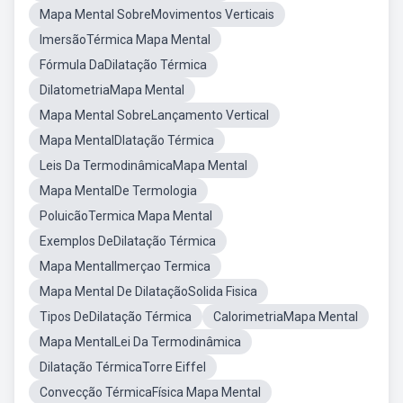
Mapa Mental SobreMovimentos Verticais
ImersãoTérmica Mapa Mental
Fórmula DaDilatação Térmica
DilatometriaMapa Mental
Mapa Mental SobreLançamento Vertical
Mapa MentalDlatação Térmica
Leis Da TermodinâmicaMapa Mental
Mapa MentalDe Termologia
PoluicãoTermica Mapa Mental
Exemplos DeDilatação Térmica
Mapa MentalImerçao Termica
Mapa Mental De DilataçãoSolida Fisica
Tipos DeDilatação Térmica
CalorimetriaMapa Mental
Mapa MentalLei Da Termodinâmica
Dilatação TérmicaTorre Eiffel
Convecção TérmicaFísica Mapa Mental