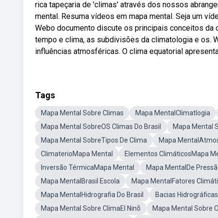
rica tapeçaria de 'climas' através dos nossos abra
mental. Resuma vídeos em mapa mental. Seja um víd
Webo documento discute os principais conceitos da clim
tempo e clima, as subdivisões da climatologia e os. 
influências atmosféricas. O clima equatorial apresent
Tags
Mapa Mental Sobre Climas
Mapa MentalClimatlogia
Mapa Mental SobreOS Climas Do Brasil
Mapa Mental 
Mapa Mental SobreTipos De Clima
Mapa MentalAtmo
ClimaterioMapa Mental
Elementos ClimáticosMapa Me
Inversão TérmicaMapa Mental
Mapa MentalDe Pressã
Mapa MentalBrasil Escola
Mapa MentalFatores Climát
Mapa MentalHidrografia Do Brasil
Bacias Hidrográfic
Mapa Mental Sobre ClimaEl Ninõ
Mapa Mental Sobre 