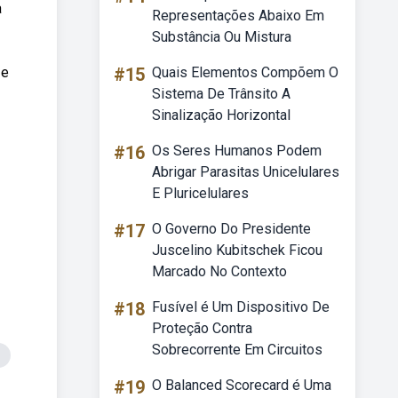
a
Representações Abaixo Em
Substância Ou Mistura
 e
#15
Quais Elementos Compõem O
Sistema De Trânsito A
Sinalização Horizontal
#16
Os Seres Humanos Podem
Abrigar Parasitas Unicelulares
E Pluricelulares
#17
O Governo Do Presidente
Juscelino Kubitschek Ficou
Marcado No Contexto
#18
Fusível é Um Dispositivo De
Proteção Contra
Sobrecorrente Em Circuitos
#19
O Balanced Scorecard é Uma