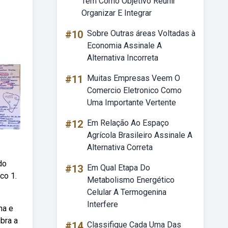
Tem Como Objetivo Reunir
Organizar E Integrar
#10
Sobre Outras áreas Voltadas à
Economia Assinale A
Alternativa Incorreta
#11
Muitas Empresas Veem O
Comercio Eletronico Como
Uma Importante Vertente
#12
Em Relação Ao Espaço
Agrícola Brasileiro Assinale A
Alternativa Correta
do
#13
Em Qual Etapa Do
co 1.
Metabolismo Energético
Celular A Termogenina
Interfere
ima e
bra a
#14
Classifique Cada Uma Das