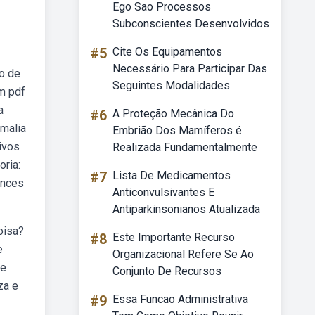
Ego Sao Processos
Subconscientes Desenvolvidos
#5
Cite Os Equipamentos
Necessário Para Participar Das
o de
Seguintes Modalidades
m pdf
a
#6
A Proteção Mecânica Do
omalia
Embrião Dos Mamíferos é
ivos
Realizada Fundamentalmente
oria:
#7
Lista De Medicamentos
ances
Anticonvulsivantes E
Antiparkinsonianos Atualizada
oisa?
#8
Este Importante Recurso
e
Organizacional Refere Se Ao
re
Conjunto De Recursos
za e
#9
Essa Funcao Administrativa