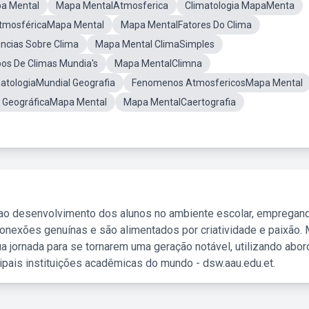
pa Mental
Mapa MentalAtmosferica
Climatologia MapaMenta
AtmosféricaMapa Mental
Mapa MentalFatores Do Clima
ncias Sobre Clima
Mapa Mental ClimaSimples
os De Climas Mundia's
Mapa MentalClimna
atologiaMundial Geografia
Fenomenos AtmosfericosMapa Mental
a GeográficaMapa Mental
Mapa MentalCaertografia
 ao desenvolvimento dos alunos no ambiente escolar, empregan
nexões genuínas e são alimentados por criatividade e paixão. 
a jornada para se tornarem uma geração notável, utilizando abo
ipais instituições acadêmicas do mundo - dsw.aau.edu.et.