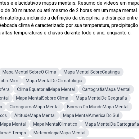
ngentes e elucidativos mapas mentais. Resumo de vídeos em map
eo de 30 minutos ou até mesmo de 2 horas em um mapa mental.
atologia, incluindo a definição da disciplina, a distinção entre
Webcada clima é caracterizado por sua temperatura, precipitação
a altas temperaturas e chuvas durante todo o ano, enquanto o.
Mapa Mental SobreO Clima
Mapa Mental SobreCaatinga
SobreMim
Mapa MentalDe Climatologia
sfera
Clima EquatorialMapa Mental
CartografiaMapa Mental
ntal
Mapa MentalSobbre Clima
Mapa MentalDe Geografia
o
ClimogramaMapa Mental
Biomas Do MundoMapa Mental
icos
AltitudeMapa Mental
Mapa MentalAmerica Do Sul
asMapa Mental
Mapa MentalClimatico
Mapa MentalDa Cartografia
ClimaE Tempo
MeteorologiaMapa Mental