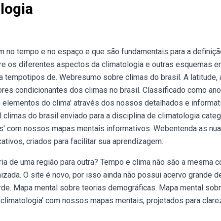
logia
 no tempo e no espaço e que são fundamentais para a definiçã
re os diferentes aspectos da climatologia e outras esquemas e
a tempotipos de. Webresumo sobre climas do brasil. A latitude, 
ores condicionantes dos climas no brasil. Classificado como an
e elementos do clima' através dos nossos detalhados e informat
limas do brasil enviado para a disciplina de climatologia categ
os' com nossos mapas mentais informativos. Webentenda as nu
tivos, criados para facilitar sua aprendizagem.
ria de uma região para outra? Tempo e clima não são a mesma c
imizada. O site é novo, por isso ainda não possui acervo grande d
de. Mapa mental sobre teorias demográficas. Mapa mental sob
limatologia' com nossos mapas mentais, projetados para clare