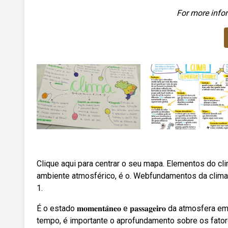
For more infor
Clique aqui para centrar o seu mapa. Elementos do cli
ambiente atmosférico, é o. Webfundamentos da climat
1.
É o estado 𝐦𝐨𝐦𝐞𝐧𝐭𝐚̂𝐧𝐞𝐨 e 𝐩𝐚𝐬𝐬𝐚𝐠𝐞𝐢𝐫𝐨 da a
tempo, é importante o aprofundamento sobre os fator