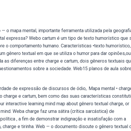
b — o mapa mental, importante ferramenta utilizada pela geografi
ntal expressa? Webo cartum é um tipo de texto humorístico que 
re o comportamento humano. Características •texto humorístico,
 um gênero textual em que se utiliza o humor para dar opinões,ou
enda as diferenças entre charge e cartum, dois gêneros textuais q
e questionamentos sobre a sociedade. Web15 planos de aula sobr
iberdade de expressão de discursos de ódio,. Mapa mental • charg
 charge e cartum, bem como das suas características constituti
ur interactive learning mind map about gênero textual charge, or
mind. Weba charge faz uma sátira (crítica sarcástica) de
política , a fim de demonstrar indignação e insatisfação com a
, charge e tirinha. Web — o documento discute o gênero textual 