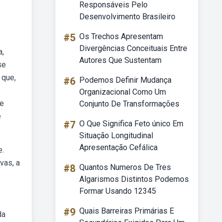
Responsáveis Pelo
Desenvolvimento Brasileiro
#5
Os Trechos Apresentam
Divergências Conceituais Entre
a,
Autores Que Sustentam
se
 que,
#6
Podemos Definir Mudança
Organizacional Como Um
ue
Conjunto De Transformações
e
#7
O Que Significa Feto único Em
Situação Longitudinal
Apresentação Cefálica
e.
vas, a
#8
Quantos Numeros De Tres
Algarismos Distintos Podemos
Formar Usando 12345
#9
Quais Barreiras Primárias E
da