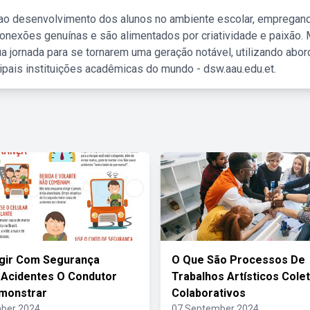
 ao desenvolvimento dos alunos no ambiente escolar, empregan
nexões genuínas e são alimentados por criatividade e paixão. 
a jornada para se tornarem uma geração notável, utilizando abo
ipais instituições acadêmicas do mundo - dsw.aau.edu.et.
igir Com Segurança
O Que São Processos De
 Acidentes O Condutor
Trabalhos Artísticos Colet
monstrar
Colaborativos
ber 2024
07 September 2024