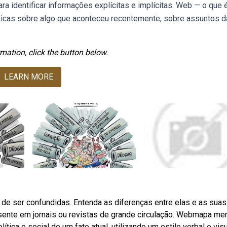
ara identificar informações explícitas e implícitas. Web — o que 
riticas sobre algo que aconteceu recentemente, sobre assuntos d
mation, click the button below.
LEARN MORE
s de ser confundidas. Entenda as diferenças entre elas e as suas
sente em jornais ou revistas de grande circulação. Webmapa men
tica e social de um fato atual, utilizando um estilo verbal e vis