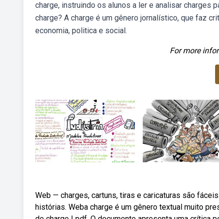
charge, instruindo os alunos a ler e analisar charges p
charge? A charge é um gênero jornalístico, que faz c
economia, politica e social.
For more infor
Web — charges, cartuns, tiras e caricaturas são fácei
histórias. Weba charge é um gênero textual muito pre
de charge | pdf. O documento apresenta uma crítica polí