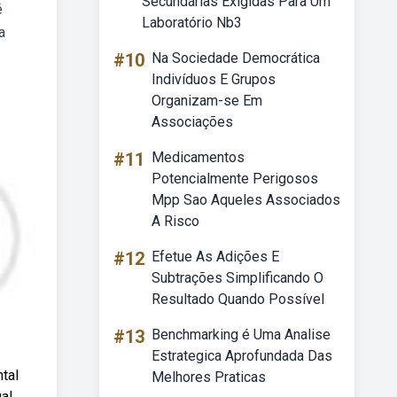
Secundárias Exigidas Para Um
é
Laboratório Nb3
a
#10
Na Sociedade Democrática
Indivíduos E Grupos
Organizam-se Em
Associações
#11
Medicamentos
Potencialmente Perigosos
Mpp Sao Aqueles Associados
A Risco
#12
Efetue As Adições E
Subtrações Simplificando O
Resultado Quando Possível
#13
Benchmarking é Uma Analise
Estrategica Aprofundada Das
tal
Melhores Praticas
ual