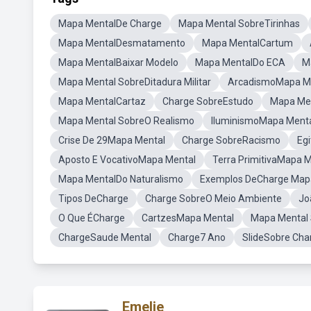
Mapa MentalDe Charge
Mapa Mental SobreTirinhas
Mapa MentalDesmatamento
Mapa MentalCartum
Mapa MentalBaixar Modelo
Mapa MentalDo ECA
M
Mapa Mental SobreDitadura Militar
ArcadismoMapa M
Mapa MentalCartaz
Charge SobreEstudo
Mapa Me
Mapa Mental SobreO Realismo
IluminismoMapa Ment
Crise De 29Mapa Mental
Charge SobreRacismo
Eg
Aposto E VocativoMapa Mental
Terra PrimitivaMapa 
Mapa MentalDo Naturalismo
Exemplos DeCharge Map
Tipos DeCharge
Charge SobreO Meio Ambiente
Jo
O Que ÉCharge
CartzesMapa Mental
Mapa Mental 
ChargeSaude Mental
Charge7 Ano
SlideSobre Cha
Emelie