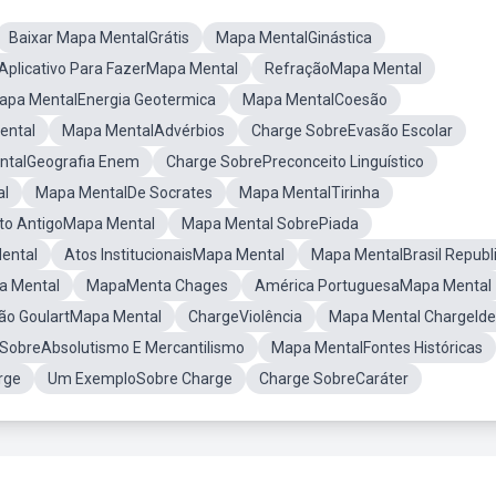
Baixar Mapa MentalGrátis
Mapa MentalGinástica
Aplicativo Para FazerMapa Mental
RefraçãoMapa Mental
apa MentalEnergia Geotermica
Mapa MentalCoesão
ental
Mapa MentalAdvérbios
Charge SobreEvasão Escolar
ntalGeografia Enem
Charge SobrePreconceito Linguístico
al
Mapa MentalDe Socrates
Mapa MentalTirinha
ito AntigoMapa Mental
Mapa Mental SobrePiada
Mental
Atos InstitucionaisMapa Mental
Mapa MentalBrasil Republ
a Mental
MapaMenta Chages
América PortuguesaMapa Mental
ão GoulartMapa Mental
ChargeViolência
Mapa Mental ChargeIde
SobreAbsolutismo E Mercantilismo
Mapa MentalFontes Históricas
rge
Um ExemploSobre Charge
Charge SobreCaráter