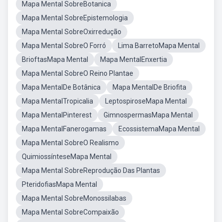
Mapa Mental SobreBotanica
Mapa Mental SobreEpistemologia
Mapa Mental SobreOxirredução
Mapa Mental SobreO Forró
Lima BarretoMapa Mental
BrioftasMapa Mental
Mapa MentalEnxertia
Mapa Mental SobreO Reino Plantae
Mapa MentalDe Botânica
Mapa MentalDe Briofita
Mapa MentalTropicalia
LeptospiroseMapa Mental
Mapa MentalPinterest
GimnospermasMapa Mental
Mapa MentalFanerogamas
EcossistemaMapa Mental
Mapa Mental SobreO Realismo
QuimiossínteseMapa Mental
Mapa Mental SobreReprodução Das Plantas
PteridofiasMapa Mental
Mapa Mental SobreMonossilabas
Mapa Mental SobreCompaixão