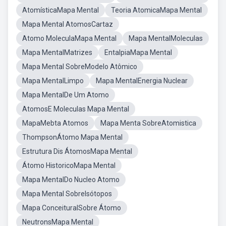
AtomísticaMapa Mental
Teoria AtomicaMapa Mental
Mapa Mental AtomosCartaz
Atomo MoleculaMapa Mental
Mapa MentalMoleculas
Mapa MentalMatrizes
EntalpiaMapa Mental
Mapa Mental SobreModelo Atômico
Mapa MentalLimpo
Mapa MentalEnergia Nuclear
Mapa MentalDe Um Atomo
AtomosE Moleculas Mapa Mental
MapaMebta Atomos
Mapa Menta SobreAtomistica
ThompsonÁtomo Mapa Mental
Estrutura Dis ÁtomosMapa Mental
Átomo HistoricoMapa Mental
Mapa MentalDo Nucleo Atomo
Mapa Mental SobreIsótopos
Mapa ConceituralSobre Átomo
NeutronsMapa Mental