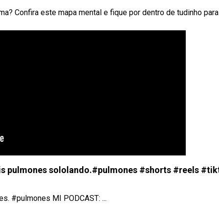
a? Confira este mapa mental e fique por dentro de tudinho para
is pulmones sololando.#pulmones #shorts #reels #tik
ones. #pulmones MI PODCAST: ...