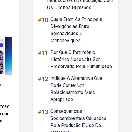
Indissociável Da Educação Com
Os Direitos Humanos
#10
Quais Eram As Principais
Divergências Entre
Bolcheviques E
Mencheviques
#11
Por Que O Patrimônio
Histórico Necessita Ser
Preservado Pela Humanidade
#12
Indique A Alternativa Que
s
Pode Conter Um
Relacionamento Mais
Apropriado
ormas
#13
Consequências
o que
Socioambientais Causadas
os
Pela Produção E Uso De