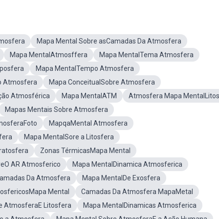
mosfera
Mapa Mental Sobre asCamadas Da Atmosfera
Mapa MentalAtmosffera
Mapa MentalTema Atmosfera
posfera
Mapa MentalTempo Atmosfera
o Atmosfera
Mapa ConceitualSobre Atmosfera
ção Atmosférica
Mapa MentalATM
Atmosfera Mapa MentalLitos
Mapas Mentais Sobre Atmosfera
mosferaFoto
MapqaMental Atmosfera
fera
Mapa MentalSore a Litosfera
ratosfera
Zonas TérmicasMapa Mental
reO AR Atmosferico
Mapa MentalDinamica Atmosferica
Camadas Da Atmosfera
Mapa MentalDe Exosfera
sfericosMapa Mental
Camadas Da Atmosfera MapaMetal
 AtmosferaE Litosfera
Mapa MentalDinamicas Atmosferica