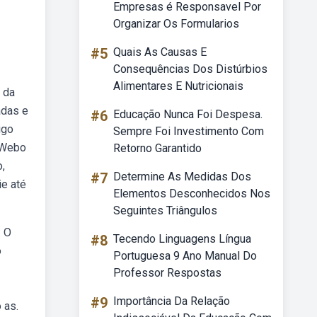
Empresas é Responsavel Por
Organizar Os Formularios
#5
Quais As Causas E
Consequências Dos Distúrbios
Alimentares E Nutricionais
 da
adas e
#6
Educação Nunca Foi Despesa.
igo
Sempre Foi Investimento Com
 Webo
Retorno Garantido
,
#7
Determine As Medidas Dos
ie até
Elementos Desconhecidos Nos
Seguintes Triângulos
. O
#8
Tecendo Linguagens Língua
o
Portuguesa 9 Ano Manual Do
Professor Respostas
#9
Importância Da Relação
 as.