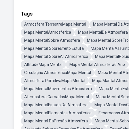
Tags
Atmosfera TerrestreMapa Mental
Mapa Mental Da At
Mapa MentalAtmosferica
Mapa MentalDe Atmosfera
Mapa MnetalSobre Atmosfera
Mapa Mental SobreTro
Mapa Mental SobreEfeito Estufa
Mapa MentalAssunt
Mapa Mental SobreAr Atmosférico
Mapa MentalPolui
AltitudeMapa Mental
Mapa Mental Atmosfera6 Ano
Circulação AtmosféricaMapa Mental
Mapa Mental At
Atmosfera PrimitivaMapa Mental
MapaMantal Atmos
Mapa MentalMovimentos Atmosfera
Mapa MentalEst
Atemosfera CamadasMapa Mental
Mapa Mental Sob
Mapa MentalEstudo Da Atmosfera
Mapa Mental Das
Mapa MentalElementos Atmosferica
Fenomenos Atmo
Mapa Mental DaPresão Atmosfera
Mapa Mental Sobre