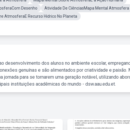
e a Atmosfera
Mapa Mental Sobre AtmosferaE a Ação Humana
mosferaCom Desenho
Atividade De CiênciasMapa Mental Atmosfera
e AtmosferaE Recurso Hidrico No Planeta
 ao desenvolvimento dos alunos no ambiente escolar, empregan
nexões genuínas e são alimentados por criatividade e paixão. 
a jornada para se tornarem uma geração notável, utilizando abo
ipais instituições acadêmicas do mundo - dsw.aau.edu.et.