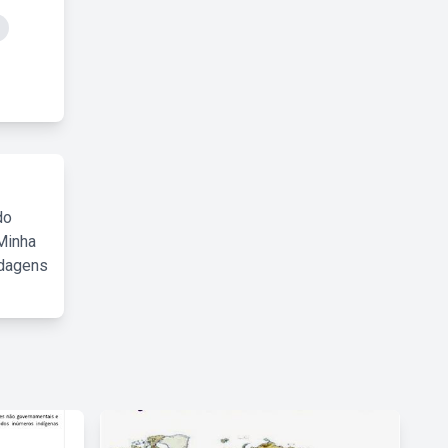
do
Minha
rdagens