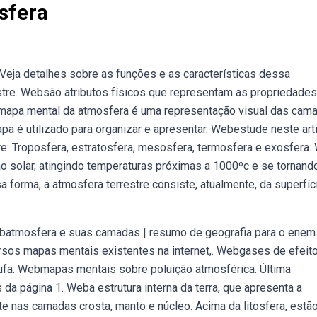
sfera
eja detalhes sobre as funções e as características dessa
stre. Websão atributos físicos que representam as propriedades
mapa mental da atmosfera é uma representação visual das cam
a é utilizado para organizar e apresentar. Webestude neste art
: Troposfera, estratosfera, mesosfera, termosfera e exosfera.
ão solar, atingindo temperaturas próximas a 1000ºc e se tornando
forma, a atmosfera terrestre consiste, atualmente, da superfíc
Webatmosfera e suas camadas | resumo de geografia para o enem
ersos mapas mentais existentes na internet,. Webgases de efeit
tufa. Webmapas mentais sobre poluição atmosférica. Última
a página 1. Weba estrutura interna da terra, que apresenta a
nte nas camadas crosta, manto e núcleo. Acima da litosfera, estão