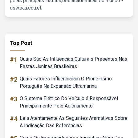
pelas principais instituições acadêmicas do mundo -
dsw.aau.edu.et.
Top Post
#1
Quais São As Influências Culturais Presentes Nas
Festas Juninas Brasileiras
#2
Quais Fatores Influenciaram O Pioneirismo
Português Na Expansão Ultramarina
#3
O Sistema Elétrico Do Veículo é Responsável
Principalmente Pelo Acionamento
#4
Leia Atentamente As Seguintes Afirmativas Sobre
A Indicação Das Referências
Como Os Empreendedores Impactam Além Dos