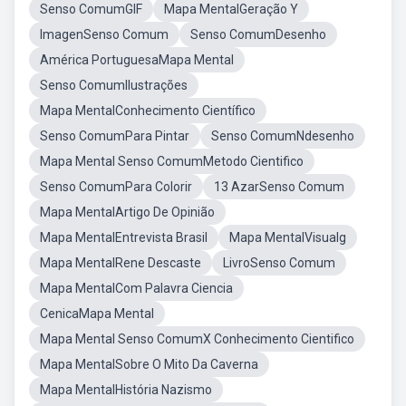
Senso ComumGIF
Mapa MentalGeração Y
ImagenSenso Comum
Senso ComumDesenho
América PortuguesaMapa Mental
Senso ComumIlustrações
Mapa MentalConhecimento Científico
Senso ComumPara Pintar
Senso ComumNdesenho
Mapa Mental Senso ComumMetodo Cientifico
Senso ComumPara Colorir
13 AzarSenso Comum
Mapa MentalArtigo De Opinião
Mapa MentalEntrevista Brasil
Mapa MentalVisualg
Mapa MentalRene Descaste
LivroSenso Comum
Mapa MentalCom Palavra Ciencia
CenicaMapa Mental
Mapa Mental Senso ComumX Conhecimento Cientifico
Mapa MentalSobre O Mito Da Caverna
Mapa MentalHistória Nazismo