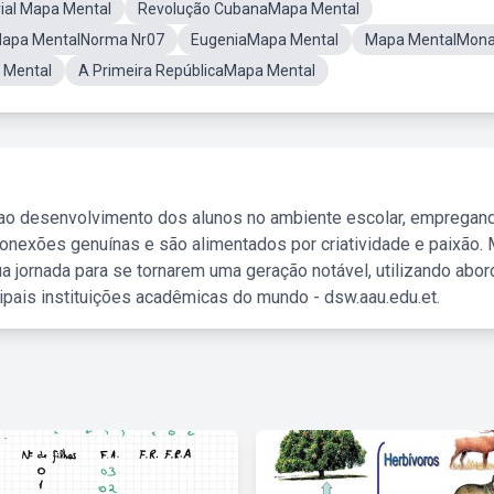
rial Mapa Mental
Revolução CubanaMapa Mental
apa MentalNorma Nr07
EugeniaMapa Mental
Mapa MentalMona
 Mental
A Primeira RepúblicaMapa Mental
 ao desenvolvimento dos alunos no ambiente escolar, empregan
nexões genuínas e são alimentados por criatividade e paixão. 
a jornada para se tornarem uma geração notável, utilizando abo
ipais instituições acadêmicas do mundo - dsw.aau.edu.et.