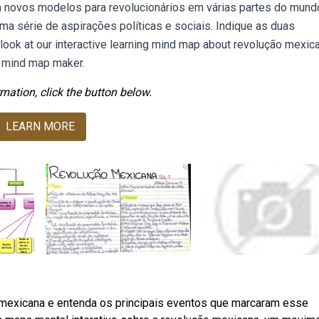
am novos modelos para revolucionários em várias partes do mund
 série de aspirações políticas e sociais. Indique as duas
look at our interactive learning mind map about revolução mexica
d mind map maker.
mation, click the button below.
LEARN MORE
mexicana e entenda os principais eventos que marcaram esse