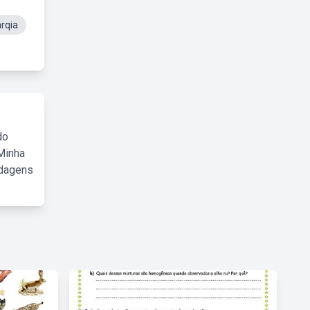
rqia
do
Minha
rdagens