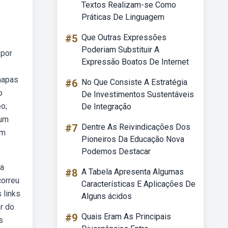
Textos Realizam-se Como
Práticas De Linguagem
#5
Que Outras Expressões
Poderiam Substituir A
 por
Expressão Boatos De Internet
mapas
#6
No Que Consiste A Estratégia
o
De Investimentos Sustentáveis
o;
De Integração
 um
#7
Dentre As Reivindicações Dos
um
Pioneiros Da Educação Nova
Podemos Destacar
ta
#8
A Tabela Apresenta Algumas
correu
Características E Aplicações De
 links
Alguns ácidos
r do
#9
Quais Eram As Principais
s