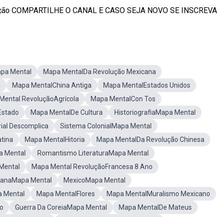
lução COMPARTILHE O CANAL E CASO SEJA NOVO SE INSCREVA .
apa Mental
Mapa MentalDa Revolução Mexicana
l
Mapa MentalChina Antiga
Mapa MentalEstados Unidos
Mental RevoluçãoAgrícola
Mapa MentalCon Tos
Estado
Mapa MentalDe Cultura
HistoriografiaMapa Mental
ial Descomplica
Sistema ColonialMapa Mental
tina
Mapa MentalHitoria
Mapa MentalDa Revolução Chinesa
a Mental
Romantismo LiteraturaMapa Mental
 Mental
Mapa Mental RevoluçãoFrancesa 8 Ano
canaMapa Mental
MexicoMapa Mental
 Mental
Mapa MentalFlores
Mapa MentalMuralismo Mexicano
io
Guerra Da CoreiaMapa Mental
Mapa MentalDe Mateus