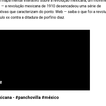
 mapa mental interativo sobre a revolução mexicana, um movim
 — a revolução mexicana de 1910 desencadeou uma série de
nativas que caracterizam do ponto. Web — saiba o que foi a revol
o xx contra a ditadura de porfírio diaz.
icana - #panchovilla #méxico