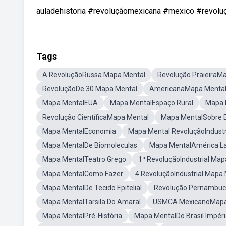
auladehistoria #revoluçãomexicana #mexico #revo
Tags
A RevoluçãoRussa Mapa Mental
Revolução PraieiraM
RevoluçãoDe 30 Mapa Mental
AmericanaMapa Menta
Mapa MentalEUA
Mapa MentalEspaço Rural
Mapa 
Revolução CientíficaMapa Mental
Mapa MentalSobre 
Mapa MentalEconomia
Mapa Mental RevoluçãoIndustr
Mapa MentalDe Biomoleculas
Mapa MentalAmérica La
Mapa MentalTeatro Grego
1ª RevoluçãoIndustrial Map
Mapa MentalComo Fazer
4 RevoluçãoIndustrial Mapa
Mapa MentalDe Tecido Epitelial
Revolução Pernambu
Mapa MentalTarsila Do Amaral
USMCA MexicanoMapa
Mapa MentalPré-História
Mapa MentalDo Brasil Impér