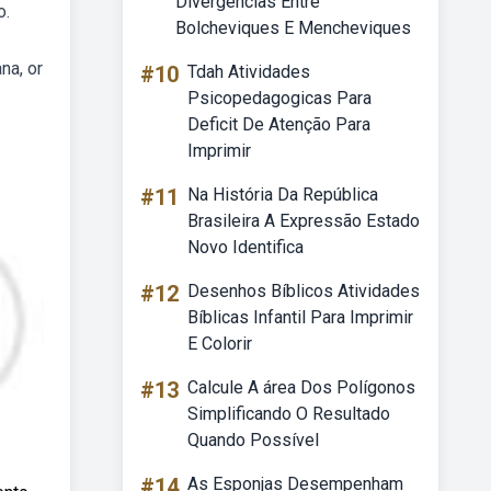
Divergências Entre
o.
Bolcheviques E Mencheviques
na, or
#10
Tdah Atividades
Psicopedagogicas Para
Deficit De Atenção Para
Imprimir
#11
Na História Da República
Brasileira A Expressão Estado
Novo Identifica
#12
Desenhos Bíblicos Atividades
Bíblicas Infantil Para Imprimir
E Colorir
#13
Calcule A área Dos Polígonos
Simplificando O Resultado
Quando Possível
#14
As Esponjas Desempenham