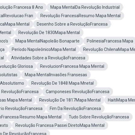
olução Francesa 8 Ano
Mapa MentalDa Revolução Industrial
alRevolucao Fran
Revolução FrancesaResumo Mapa Mental
icaMapa Mental
Desenho Sobre a RevoluçãoFrancesa
Mental
Revolução De 1830Mapa Mental
co's
Mapa MentalNapoleão Bonaparte
PolinesiaFrancesa Mapa
nça
Período NapoleônicoMapa Mental
Revolução ChilenaMapa Me
al
Atividades Sobre a RevoluçãoFrancesa
olucção Gloriosa
RevolucionFrancesa Mapa Mental
olutistas
Mapa MentalInvasões Fransesas
Absolutismo
Revolução De 1848 Mapa Mnetal
 RevoluçãoFrancesa
Camponeses RevoluçãoFrancesa
sas Mapa Mental
Revolução De 1817Mapa Mental
HaitiMapa Me
ório RevoluçãoFrancesa
Fim Da RevoluçãoFrancesa
oFrancesa Resumo Mapa Mental
Tudo Sobre RevoluçãoFrancesa
exto
Revolução Francesa Passei DiretoMapa Mental
o De RevoluçãoFrancesa