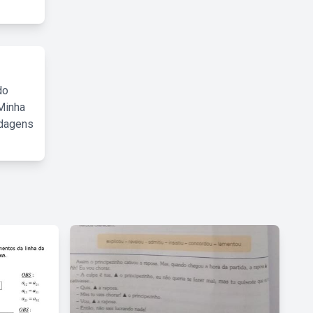
do
Minha
rdagens