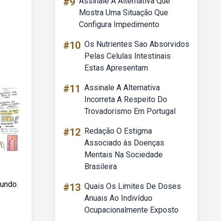
#9
Assinale A Alternativa Que
Mostra Uma Situação Que
Configura Impedimento
#10
Os Nutrientes Sao Absorvidos
Pelas Celulas Intestinais
Estas Apresentam
#11
Assinale A Alternativa
Incorreta A Respeito Do
Trovadorismo Em Portugal
#12
Redação O Estigma
Associado às Doenças
Mentais Na Sociedade
Brasileira
mundo.
#13
Quais Os Limites De Doses
Anuais Ao Indivíduo
Ocupacionalmente Exposto