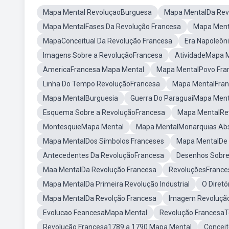
Mapa Mental RevoluçaoBurguesa
Mapa MentalDa Rev
Mapa MentalFases Da Revolução Francesa
Mapa Ment
MapaConceitual Da Revolução Francesa
Era Napoleôn
Imagens Sobre a RevoluçãoFrancesa
AtividadeMapa 
AmericaFrancesa Mapa Mental
Mapa MentalPovo Fran
Linha Do Tempo RevoluçãoFrancesa
Mapa MentalFra
Mapa MentalBurguesia
Guerra Do ParaguaiMapa Ment
Esquema Sobre a RevoluçãoFrancesa
Mapa MentalRev
MontesquieMapa Mental
Mapa MentalMonarquias Abs
Mapa MentalDos Símbolos Franceses
Mapa MentalDe 
Antecedentes Da RevoluçãoFrancesa
Desenhos Sobre
Maa MentalDa Revolução Francesa
RevoluçõesFrance
Mapa MentalDa Primeira Revolução Industrial
O Diret
Mapa MentalDa Revolção Francesa
Imagem Revoluçã
Evolucao FeancesaMapa Mental
Revolução FrancesaT
Revolução Francesa1789 a 1790 Mapa Mental
Conceit