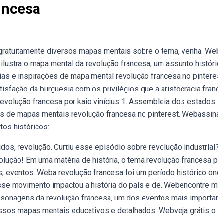
ancesa
 gratuitamente diversos mapas mentais sobre o tema, venha. W
e ilustra o mapa mental da revolução francesa, um assunto histór
as e inspirações de mapa mental revolução francesa no pinteres
isfação da burguesia com os privilégios que a aristocracia fra
evolução francesa por kaio vinícius 1. Assembleia dos estados
s de mapas mentais revolução francesa no pinterest. Webassina
tos históricos:
dos, revolução. Curtiu esse episódio sobre revolução industrial
olução! Em uma matéria de história, o tema revolução francesa 
s, eventos. Weba revolução francesa foi um período histórico o
 Esse movimento impactou a história do país e de. Webencontre 
rsonagens da revolução francesa, um dos eventos mais importa
nossos mapas mentais educativos e detalhados. Webveja grátis o