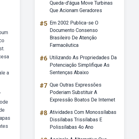
Queda-d'água Move Turbinas
Que Acionam Geradores
#5
Em 2002 Publica-se O
Documento Consenso
ebum
Brasileiro De Atenção
ico
Farmacêutica
t.
ncesa
#6
Utilizando As Propriedades Da
Potenciação Simplifique As
Sentenças Abaixo
le a
#7
Que Outras Expressões
Poderiam Substituir A
?
Expressão Boatos De Internet
pode
nde
#8
Atividades Com Monossílabas
mapas
Dissílabas Trissílabas E
ntes
Polissílabas 4o Ano