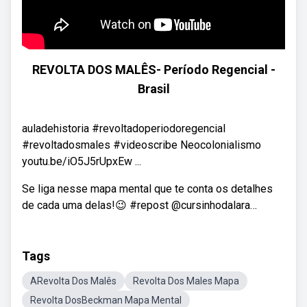
REVOLTA DOS MALÊS- Período Regencial -
Brasil
auladehistoria #revoltadoperiodoregencial
#revoltadosmales #videoscribe Neocolonialismo
youtu.be/iO5J5rUpxEw ...
Se liga nesse mapa mental que te conta os detalhes
de cada uma delas!😉 #repost @cursinhodalara…
Tags
ARevolta Dos Malês
Revolta Dos Males Mapa
Revolta DosBeckman Mapa Mental