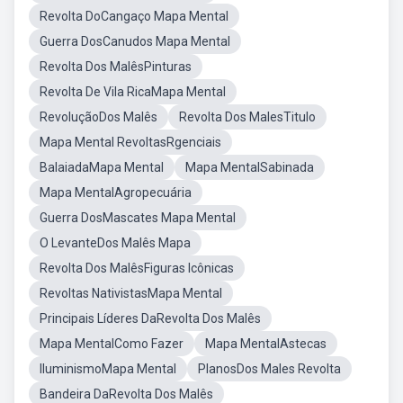
Revolta DoCangaço Mapa Mental
Guerra DosCanudos Mapa Mental
Revolta Dos MalêsPinturas
Revolta De Vila RicaMapa Mental
RevoluçãoDos Malês
Revolta Dos MalesTitulo
Mapa Mental RevoltasRgenciais
BalaiadaMapa Mental
Mapa MentalSabinada
Mapa MentalAgropecuária
Guerra DosMascates Mapa Mental
O LevanteDos Malês Mapa
Revolta Dos MalêsFiguras Icônicas
Revoltas NativistasMapa Mental
Principais Líderes DaRevolta Dos Malês
Mapa MentalComo Fazer
Mapa MentalAstecas
IluminismoMapa Mental
PlanosDos Males Revolta
Bandeira DaRevolta Dos Malês