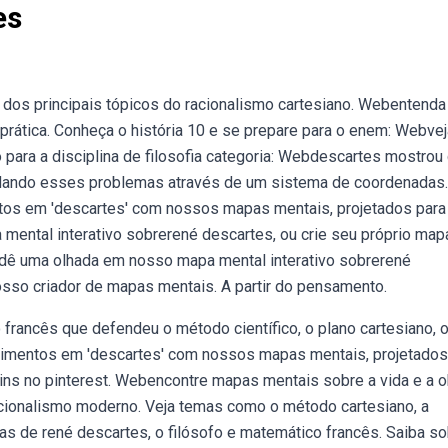
es
dos principais tópicos do racionalismo cartesiano. Webentenda
 prática. Conheça o história 10 e se prepare para o enem: Webvej
o para a disciplina de filosofia categoria: Webdescartes mostro
ordando esses problemas através de um sistema de coordenadas.
tos em 'descartes' com nossos mapas mentais, projetados para
mental interativo sobrerené descartes, ou crie seu próprio map
dê uma olhada em nosso mapa mental interativo sobrerené
osso criador de mapas mentais. A partir do pensamento.
francês que defendeu o método científico, o plano cartesiano, 
imentos em 'descartes' com nossos mapas mentais, projetados
 pins no pinterest. Webencontre mapas mentais sobre a vida e a o
racionalismo moderno. Veja temas como o método cartesiano, a
s de rené descartes, o filósofo e matemático francês. Saiba s