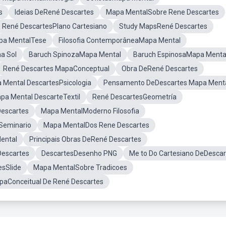
s
Ideias DeRené Descartes
Mapa MentalSobre Rene Descartes
René DescartesPlano Cartesiano
Study MapsRené Descartes
pa MentalTese
Filosofia ContemporâneaMapa Mental
a Sol
Baruch SpinozaMapa Mental
Baruch EspinosaMapa Menta
René Descartes MapaConceptual
Obra DeRené Descartes
 Mental DescartesPsicologia
Pensamento DeDescartes Mapa Ment
pa Mental DescarteTextil
René DescartesGeometría
escartes
Mapa MentalModerno Filosofia
Seminario
Mapa MentalDos Rene Descartes
ental
Principais Obras DeRené Descartes
Descartes
DescartesDesenho PNG
Me to Do Cartesiano DeDescar
esSlide
Mapa MentalSobre Tradicoes
paConceitual De René Descartes