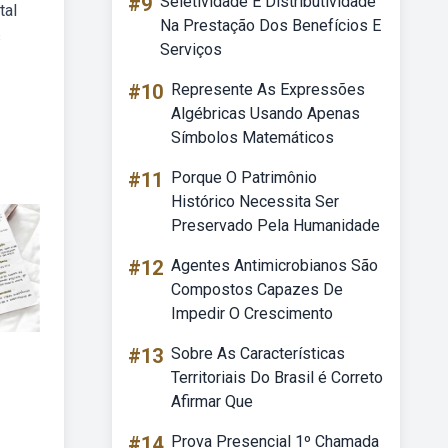
#9
Seletividade E Distributividade
tal
Na Prestação Dos Benefícios E
s
Serviços
#10
Represente As Expressões
Algébricas Usando Apenas
Símbolos Matemáticos
#11
Porque O Patrimônio
Histórico Necessita Ser
Preservado Pela Humanidade
#12
Agentes Antimicrobianos São
Compostos Capazes De
Impedir O Crescimento
#13
Sobre As Características
Territoriais Do Brasil é Correto
Afirmar Que
#14
Prova Presencial 1º Chamada