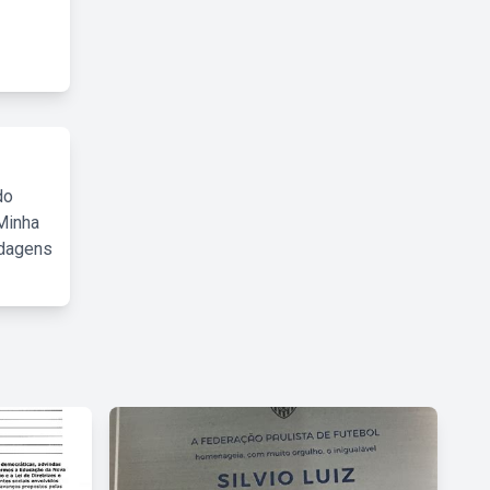
do
Minha
rdagens