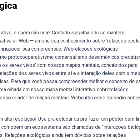
gica
ativo, e quem não usa? Contudo a agatha edu se mantém
ativa aí. Web — amplie seu conhecimento sobre 'relações ecoló
enriquecer sua compreensão. Webrelações ecológicas
lismo protocooperativismo comensalismo desarmônicas predati
e os seres vivos' com nossos mapas mentais, concebidos para
elações dos seres vivos entre si e a interação deles com o mei
icas. Para que você possa compreender melhor o conceito de c
ma olhada em nosso mapa mental interativo sobrerelações
nosso criador de mapas mentais. Webcurtiu esse episódio sobre
 alta resolução! Use pra estudar ou pra fazer um pôster bem li
e compõem um ecossistema são chamadas de “interações bioló
es. Relações ecológicas ainda tem dúvidas sobre relações