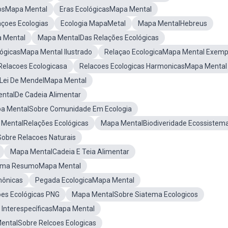
cosMapa Mental
Eras EcológicasMapa Mental
çoes Ecologias
Ecologia MapaMetal
Mapa MentalHebreus
 Mental
Mapa MentalDas Relações Ecológicas
ógicasMapa Mental Ilustrado
Relaçao EcologicaMapa Mental Exemp
elacoes Ecologicasa
Relacoes Ecologicas HarmonicasMapa Mental
 Lei De MendelMapa Mental
ntalDe Cadeia Alimentar
a MentalSobre Comunidade Em Ecologia
MentalRelações Ecológicas
Mapa MentalBiodiveridade Ecossistem
obre Relacoes Naturais
Mapa MentalCadeia E Teia Alimentar
asma ResumoMapa Mental
mônicas
Pegada EcologicaMapa Mental
es Ecológicas PNG
Mapa MentalSobre Siatema Ecologicos
 InterespecíficasMapa Mental
entalSobre Relcoes Eologicas