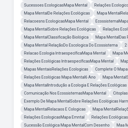
Sucessoes EcologicasMapa Mental
Relações Ecologi
Mapa MentalDe Relações Ecológicas
Mapa MentalRela
Relacoesns EcologicasMapa Mental
EcossistemaMapa
Mapa MentalSobre Relações Ecológicas
Relações Ecol
Mapa MentalClassificação Biológica
Mapa MentalDas R
Mapa Mental RelaçãoDo Escologica Do Ecossistema
2
Relacao Ecologia IntraespecíficaMapa Mental
Mapa Me
Relações Ecológicas IntraespecíficasMapa Mental
Map
Mapas MentaisRelações Ecologicas
Complete O Mapa 
Relações Ecológicas Mapa Mental6 Ano
Mapa MentalS
Mapa MentalIntrodução a Ecologia E Relações Ecológicas
Comunicação Nos EcossistemasMapa Mental
Citopl
Exemplo De Mapa MentalSobre Relações Ecológicas Har
Mapa MentalRelacaos E Cologicas
Mapa MentalRelaçõ
Relações EcologicasMapa Emntal
Relações Ecológicas
Sucessão Ecológica Mapa MentalCom Desenho
Maa M