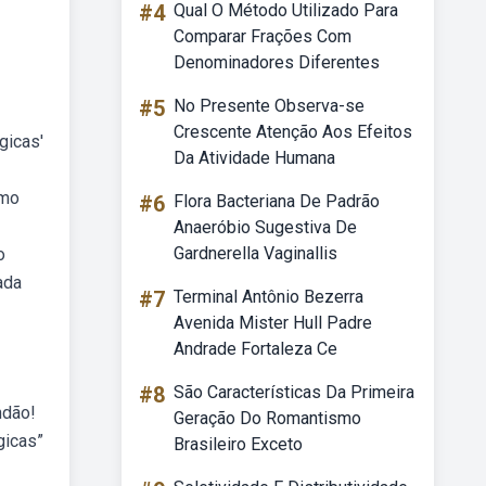
#4
Qual O Método Utilizado Para
Comparar Frações Com
Denominadores Diferentes
#5
No Presente Observa-se
Crescente Atenção Aos Efeitos
gicas'
Da Atividade Humana
smo
#6
Flora Bacteriana De Padrão
Anaeróbio Sugestiva De
Gardnerella Vaginallis
o
ada
#7
Terminal Antônio Bezerra
Avenida Mister Hull Padre
Andrade Fortaleza Ce
#8
São Características Da Primeira
ndão!
Geração Do Romantismo
gicas”
Brasileiro Exceto