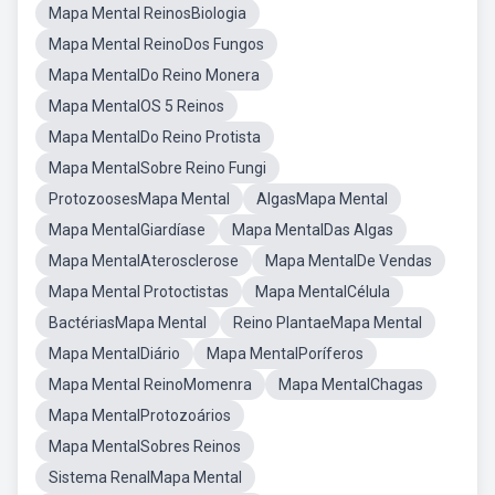
Mapa Mental ReinosBiologia
Mapa Mental ReinoDos Fungos
Mapa MentalDo Reino Monera
Mapa MentalOS 5 Reinos
Mapa MentalDo Reino Protista
Mapa MentalSobre Reino Fungi
ProtozoosesMapa Mental
AlgasMapa Mental
Mapa MentalGiardíase
Mapa MentalDas Algas
Mapa MentalAterosclerose
Mapa MentalDe Vendas
Mapa Mental Protoctistas
Mapa MentalCélula
BactériasMapa Mental
Reino PlantaeMapa Mental
Mapa MentalDiário
Mapa MentalPoríferos
Mapa Mental ReinoMomenra
Mapa MentalChagas
Mapa MentalProtozoários
Mapa MentalSobres Reinos
Sistema RenalMapa Mental