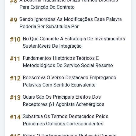
#8
Para Extinção Do Contrato
#9
Sendo Ignoradas As Modificações Essa Palavra
Poderia Ser Substituída Por
#10
No Que Consiste A Estratégia De Investimentos
Sustentáveis De Integração
#11
Fundamentos Históricos Teóricos E
Metodológicos Do Serviço Social Resumo
#12
Reescreva O Verso Destacado Empregando
Palavras Com Sentido Equivalente
#13
Quais São Os Principais Efeitos Dos
Receptores β1 Agonista Adrenérgicos
#14
Substitua Os Termos Destacados Pelos
Pronomes Oblíquos Correspondentes
Sobre O Parlamentarismo Praticado Durante