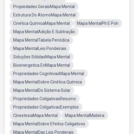
Propiedades GeraisMapa Mental
Estrutura Do AtomoMapa Mental
Cinética QuímicaMapa Mental
Mapa MentalPh E Poh
Mapa MentalAdição E Subtração
Mapa MentalTabela Periódica
Mapa MentalLeis Pondeirais
Soluções SólidasMapa Mental
Bioenergetica EnMapa Mental
Propriedades CognitivasMapa Mental
Mapa MentalSobre Cinética Química
Mapa MentalDo Sistema Solar
Propriedades ColigativasResumo
Propriedades ColigativasExemplos
CinestesiaMapa Mental
Mapa MentalMateira
Mapa MentalSobre Efeitos Coligativos
Mapa MentalDas Leis Ponderais