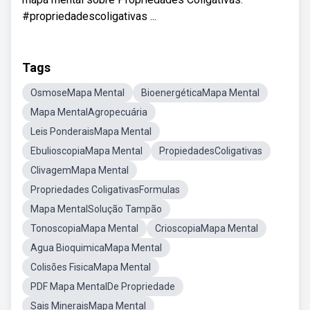
#propriedadescoligativas ...
Tags
OsmoseMapa Mental
BioenergéticaMapa Mental
Mapa MentalAgropecuária
Leis PonderaisMapa Mental
EbulioscopiaMapa Mental
PropiedadesColigativas
ClivagemMapa Mental
Propriedades ColigativasFormulas
Mapa MentalSolução Tampão
TonoscopiaMapa Mental
CrioscopiaMapa Mental
Agua BioquimicaMapa Mental
Colisões FisicaMapa Mental
PDF Mapa MentalDe Propriedade
Sais MineraisMapa Mental