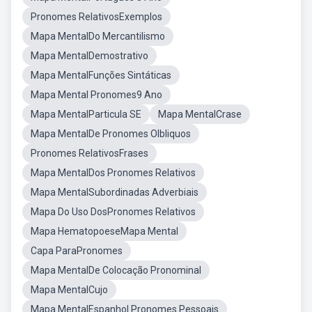
Pronomes RelativosExemplos
Mapa MentalDo Mercantilismo
Mapa MentalDemostrativo
Mapa MentalFunções Sintáticas
Mapa Mental Pronomes9 Ano
Mapa MentalParticula SE
Mapa MentalCrase
Mapa MentalDe Pronomes Olbliquos
Pronomes RelativosFrases
Mapa MentalDos Pronomes Relativos
Mapa MentalSubordinadas Adverbiais
Mapa Do Uso DosPronomes Relativos
Mapa HematopoeseMapa Mental
Capa ParaPronomes
Mapa MentalDe Colocação Pronominal
Mapa MentalCujo
Mapa MentalEspanhol Pronomes Pessoais