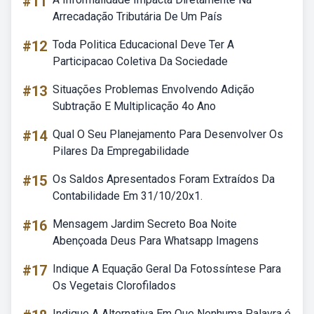
#11
Arrecadação Tributária De Um País
#12
Toda Politica Educacional Deve Ter A
Participacao Coletiva Da Sociedade
#13
Situações Problemas Envolvendo Adição
Subtração E Multiplicação 4o Ano
#14
Qual O Seu Planejamento Para Desenvolver Os
Pilares Da Empregabilidade
#15
Os Saldos Apresentados Foram Extraídos Da
Contabilidade Em 31/10/20x1.
#16
Mensagem Jardim Secreto Boa Noite
Abençoada Deus Para Whatsapp Imagens
#17
Indique A Equação Geral Da Fotossíntese Para
Os Vegetais Clorofilados
Indique A Alternativa Em Que Nenhuma Palavra é