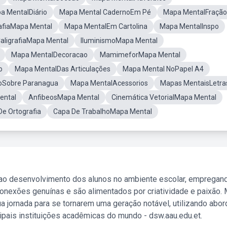
a MentalDiário
Mapa Mental CadernoEm Pé
Mapa MentalFração
afiaMapa Mental
Mapa MentalEm Cartolina
Mapa MentalInspo
aligrafiaMapa Mental
IluminismoMapa Mental
Mapa MentalDecoracao
MamimeforMapa Mental
o
Mapa MentalDas Articulações
Mapa Mental NoPapel A4
oSobre Paranagua
Mapa MentalAcessorios
Mapas MentaisLetra
ental
AnfibeosMapa Mental
Cinemática VetorialMapa Mental
e Ortografia
Capa De TrabalhoMapa Mental
 ao desenvolvimento dos alunos no ambiente escolar, empregan
nexões genuínas e são alimentados por criatividade e paixão. 
a jornada para se tornarem uma geração notável, utilizando abo
ipais instituições acadêmicas do mundo - dsw.aau.edu.et.