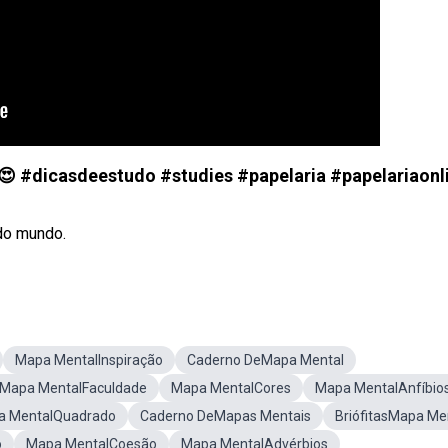
😍 #dicasdeestudo #studies #papelaria #papelariaonl
 do mundo.
Mapa MentalInspiração
Caderno DeMapa Mental
Mapa MentalFaculdade
Mapa MentalCores
Mapa MentalAnfíbio
a MentalQuadrado
Caderno DeMapas Mentais
BriófitasMapa Me
o
Mapa MentalCoesão
Mapa MentalAdvérbios