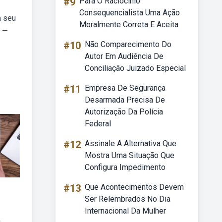
#9
Para O Raciocinio
Consequencialista Uma Ação
a seu
Moralmente Correta E Aceita
o —
#10
Não Comparecimento Do
Autor Em Audiência De
Conciliação Juizado Especial
#11
Empresa De Segurança
Desarmada Precisa De
Autorização Da Polícia
Federal
#12
Assinale A Alternativa Que
Mostra Uma Situação Que
Configura Impedimento
#13
Que Acontecimentos Devem
Ser Relembrados No Dia
Internacional Da Mulher
a