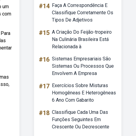
#14
Faça A Correspondência E
mo um
Classifique Corretamente Os
s com
Tipos De Adjetivos
#15
A Criação Do Feijão-tropeiro
 Para
Na Culinária Brasileira Está
das
Relacionada à
mentar
#16
Sistemas Empresariais São
Sistemas Ou Processos Que
Envolvem A Empresa
lemas
esso,
#17
Exercícios Sobre Misturas
Homogêneas E Heterogêneas
6 Ano Com Gabarito
#18
Classifique Cada Uma Das
Funções Seguintes Em
Crescente Ou Decrescente