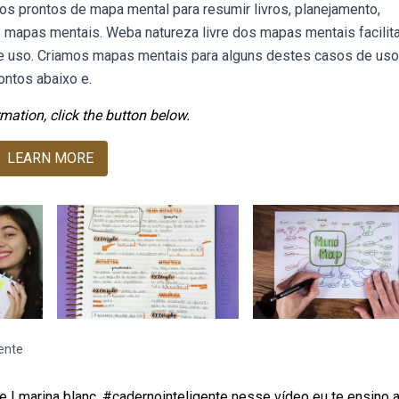
s prontos de mapa mental para resumir livros, planejamento,
s mapas mentais. Weba natureza livre dos mapas mentais facilit
e uso. Criamos mapas mentais para alguns destes casos de us
ntos abaixo e.
mation, click the button below.
LEARN MORE
gente
 | marina blanc. #cadernointeligente nesse vídeo eu te ensino 