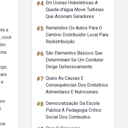
#4
Em Usinas Hidrelétricas A
Queda-d'água Move Turbinas
Que Acionam Geradores
#5
Remetidos Os Autos Para O
ita a
Cartório Distribuidor Local Para
, você
Redistribuição
lém
iona
#6
São Elementos Básicos Que
Determinam Se Um Condutor
Dirige Defensivamente:
igo,
para
#7
Quais As Causas E
 e
Consequências Dos Distúrbios
Alimentares E Nutricionais
 em
#8
Democratização Da Escola
.
Publica A Pedagogia Critico
Social Dos Conteudos
sua