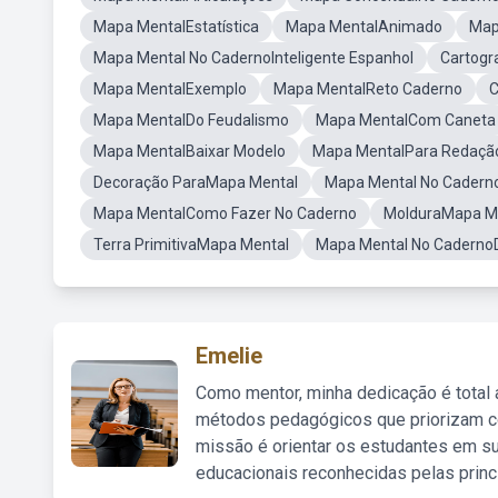
Mapa MentalEstatística
Mapa MentalAnimado
Map
Mapa Mental No CadernoInteligente Espanhol
Cartogr
Mapa MentalExemplo
Mapa MentalReto Caderno
C
Mapa MentalDo Feudalismo
Mapa MentalCom Caneta
Mapa MentalBaixar Modelo
Mapa MentalPara Redaçã
Decoração ParaMapa Mental
Mapa Mental No Cadern
Mapa MentalComo Fazer No Caderno
MolduraMapa M
Terra PrimitivaMapa Mental
Mapa Mental No CadernoD
Emelie
Como mentor, minha dedicação é total
métodos pedagógicos que priorizam co
missão é orientar os estudantes em su
educacionais reconhecidas pelas princ