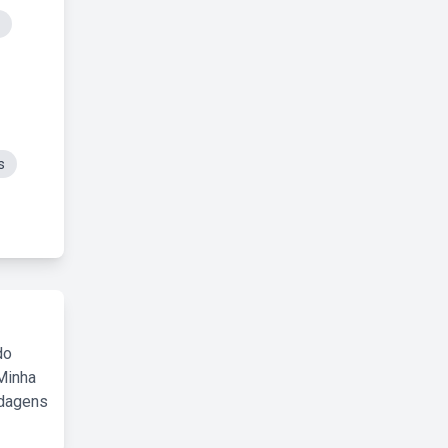
s
do
Minha
rdagens