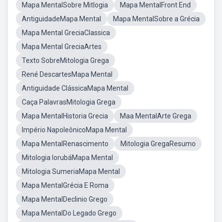
Mapa MentalSobre Mitlogia
Mapa MentalFront End
AntiguidadeMapa Mental
Mapa MentalSobre a Grécia
Mapa Mental GreciaClassica
Mapa Mental GreciaArtes
Texto SobreMitologia Grega
René DescartesMapa Mental
Antiguidade ClássicaMapa Mental
Caça PalavrasMitologia Grega
Mapa MentalHistoria Grecia
Maa MentalArte Grega
Império NapoleônicoMapa Mental
Mapa MentalRenascimento
Mitologia GregaResumo
Mitologia IorubáMapa Mental
Mitologia SumeriaMapa Mental
Mapa MentalGrécia E Roma
Mapa MentalDeclinio Grego
Mapa MentalDo Legado Grego