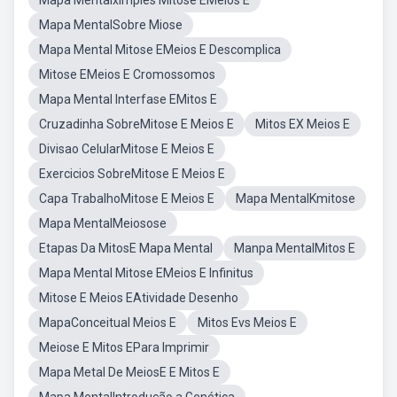
Mapa Mentalximples Mitose EMeios E
Mapa MentalSobre Miose
Mapa Mental Mitose EMeios E Descomplica
Mitose EMeios E Cromossomos
Mapa Mental Interfase EMitos E
Cruzadinha SobreMitose E Meios E
Mitos EX Meios E
Divisao CelularMitose E Meios E
Exercicios SobreMitose E Meios E
Capa TrabalhoMitose E Meios E
Mapa MentalKmitose
Mapa MentalMeiosose
Etapas Da MitosE Mapa Mental
Manpa MentalMitos E
Mapa Mental Mitose EMeios E Infinitus
Mitose E Meios EAtividade Desenho
MapaConceitual Meios E
Mitos Evs Meios E
Meiose E Mitos EPara Imprimir
Mapa Metal De MeiosE E Mitos E