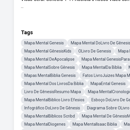
...
Tags
Mapa Mental Genesis
Mapa Mental DoLivro De Gênesi
Mapa Mental GênesisKids
OLivro De Genesis
Mapa 
Mapa Mental DeApocalipse
Mapa Mental GenesisPara 
Mapa MentalSobre Gênesis
Mapa MentalDa Bíblia
Mapas MentalBiblia Genesis
Fatos LivroJuizes Mapa M
Mapa Mental Dos LivrosDa Biblia
MapaEntal Genesis
Livro De GênesisResumo Mapa
Mapa MentalCronologi
Mapa MentalBiblico Livro Efesios
Esboço DoLivro De G
Infográfico DoLivro De Gênesis
Diagrama Sobre OLivro
Mapa MentalBíblicos Scribd
Mapa Mental De GênesisM
Mapa MentalDiogenes
Mapa MentalIsaac Biblia
Map