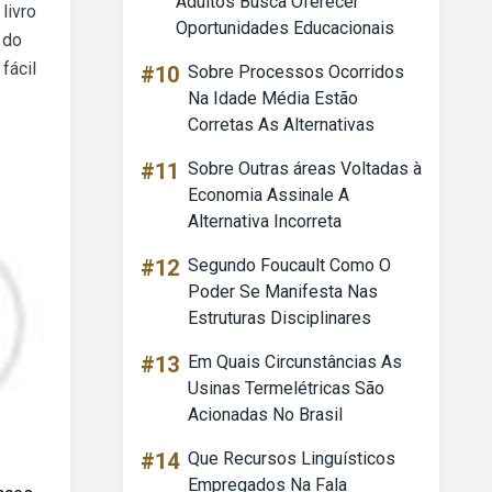
Adultos Busca Oferecer
livro
Oportunidades Educacionais
 do
fácil
#10
Sobre Processos Ocorridos
Na Idade Média Estão
Corretas As Alternativas
#11
Sobre Outras áreas Voltadas à
Economia Assinale A
Alternativa Incorreta
#12
Segundo Foucault Como O
Poder Se Manifesta Nas
Estruturas Disciplinares
#13
Em Quais Circunstâncias As
Usinas Termelétricas São
Acionadas No Brasil
#14
Que Recursos Linguísticos
Empregados Na Fala