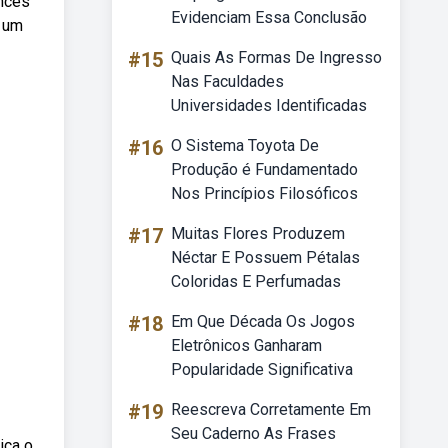
ances
Evidenciam Essa Conclusão
r um
#15
Quais As Formas De Ingresso
Nas Faculdades
Universidades Identificadas
#16
O Sistema Toyota De
Produção é Fundamentado
Nos Princípios Filosóficos
#17
Muitas Flores Produzem
Néctar E Possuem Pétalas
Coloridas E Perfumadas
#18
Em Que Década Os Jogos
Eletrônicos Ganharam
Popularidade Significativa
#19
Reescreva Corretamente Em
Seu Caderno As Frases
ica o