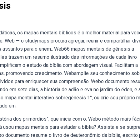
sis
dáticas, os mapas mentais bíblicos é o melhor material para vo
de. Web — o studymaps procura agregar, reunir e compartilhar di
os assuntos para o enem,. Web66 mapas mentais de gênesis a
Eles trazem um resumo ilustrado das informações de cada livro
implificam o estudo da bíblia com abordagem visual. Facilitam a
as, promovendo crescimento. Webamplie seu conhecimento sob
olvidos para enriquecer sua compreensão. Webo documento res
undo em sete dias, a história de adão e eva no jardim do éden, e 
mapa mental interativo sobregênesis 1°, ou crie seu próprio 
ado em.
stória dos primórdios”, que inicia com o. Webo método mais fáci
á usou mapas mentais para estudar a bíblia? Assista e se surpr
o documento resume o livro de deuteronômio da bíblia, escrito 