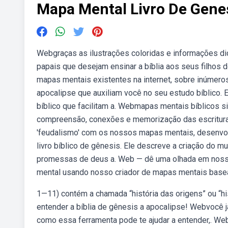
Mapa Mental Livro De Gene
Webgraças as ilustrações coloridas e informações di
papais que desejam ensinar a bíblia aos seus filhos 
mapas mentais existentes na internet, sobre inúmer
apocalipse que auxiliam você no seu estudo bíblico. 
bíblico que facilitam a. Webmapas mentais bíblicos s
compreensão, conexões e memorização das escritur
'feudalismo' com os nossos mapas mentais, desenv
livro bíblico de gênesis. Ele descreve a criação do m
promessas de deus a. Web — dê uma olhada em nosso 
mental usando nosso criador de mapas mentais base
1—11) contém a chamada “história das origens” ou “hi
entender a bíblia de gênesis a apocalipse! Webvocê j
como essa ferramenta pode te ajudar a entender,. Web