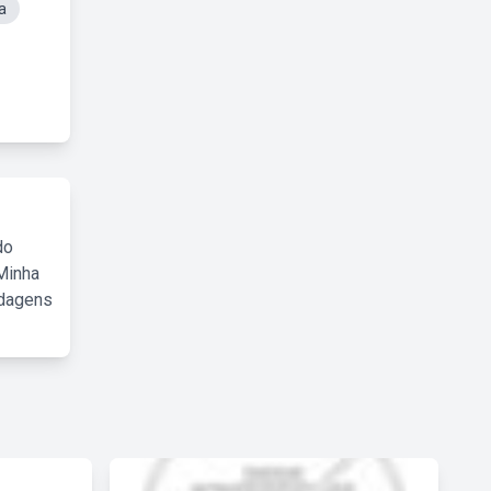
a
do
Minha
rdagens