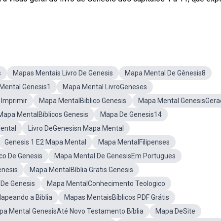
s
Mapas Mentais Livro De Genesis
Mapa Mental De Gênesis8
Mental Genesis1
Mapa Mental LivroGeneses
Imprimir
Mapa MentalBiblico Genesis
Mapa Mental GenesisGera
Mapa MentalBíblicos Genesis
Mapa De Genesis14
ental
Livro DeGenesisn Mapa Mental
Genesis 1 E2 Mapa Mental
Mapa MentalFilipenses
co De Genesis
Mapa Mental De GenesisEm Portugues
enesis
Mapa MentalBíblia Gratis Genesis
 De Genesis
Mapa MentalConhecimento Teologico
apeando a Biblia
Mapas MentaisBíblicos PDF Grátis
a Mental GenesisAté Novo Testamento Bíblia
Mapa DeSite