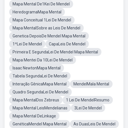
Mapa Mental De1Kei De Mendel
HeredogramaMapa Mental
Mapa Conceitual 1Lei De Mendel
Mapa MentalSobre as Leis De Mendel
Genetica DepoisDe Mendel Mapa Mental
1ºLei De Mendel
CapaLeis De Mendel
Primeira E SegundaLei De Mendel Mapa Mental
Mapa Mentei Da 10Lei De Mendel
Isaac NewtonMapa Mental
Tabela SegundaLei De Mendel
Interação GênicaMapa Mental
MendelMala Mental
Quadro SegundaLei De Mendel
Mapa MentalDos Zebreus
1 Lei De MendelResumo
Mapa Mental LeisMendelianas
3Lei De Mendel
Mapa Mental DeLinkage
GenéticaMendel Mapa Mental
As DuasLeis De Mendel