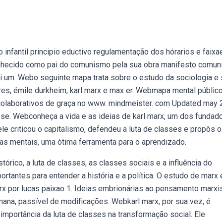
o infantil principio eductivo regulamentação dos hórarios e faixae
 conhecido como pai do comunismo pela sua obra manifesto comuni
oi um. Webo seguinte mapa trata sobre o estudo da sociologia e
res, émile durkheim, karl marx e max er. Webmapa mental públic
 colaborativos de graça no www. mindmeister. com Updated may 
 se. Webconheça a vida e as ideias de karl marx, um dos fundad
le criticou o capitalismo, defendeu a luta de classes e propôs o
 mentais, uma ótima ferramenta para o aprendizado.
rico, a luta de classes, as classes sociais e a influência do
antes para entender a história e a política. O estudo de marx 
x por lucas paixao 1. Ideias embrionárias ao pensamento marxis
mana, passível de modificações. Webkarl marx, por sua vez, é
importância da luta de classes na transformação social. Ele