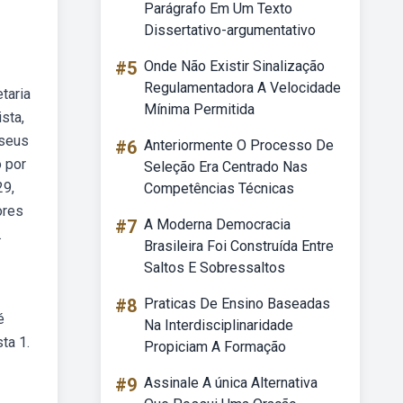
Parágrafo Em Um Texto
Dissertativo-argumentativo
#5
Onde Não Existir Sinalização
Regulamentadora A Velocidade
taria
Mínima Permitida
sta,
 seus
#6
Anteriormente O Processo De
o por
Seleção Era Centrado Nas
29,
Competências Técnicas
ores
#7
A Moderna Democracia
.
Brasileira Foi Construída Entre
Saltos E Sobressaltos
#8
Praticas De Ensino Baseadas
é
Na Interdisciplinaridade
ta 1.
Propiciam A Formação
#9
Assinale A única Alternativa