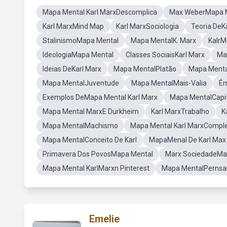
Mapa Mental Karl MarxDescomplica
Max WeberMapa 
Karl MarxMind Map
Karl MarxSociologia
Teoria DeK
StalinismoMapa Mental
Mapa MentalK. Marx
KalrM
IdeologiaMapa Mental
Classes SociaisKarl Marx
Ma
Ideias DeKarl Marx
Mapa MentalPlatão
Mapa Menta
Mapa MentalJuventude
Mapa MentalMais-Valia
Ém
Exemplos DeMapa Mental Karl Marx
Mapa MentalCapi
Mapa Mental MarxE Durkheim
Karl MarxTrabalho
K
Mapa MentalMachismo
Mapa Mental Karl MarxComple
Mapa MentalConceito De Karl
MapaMenal De Karl Max
Primavera Dos PovosMapa Mental
Marx SociedadeMa
Mapa Mental KarlMarxn Pinterest
Mapa MentalPernsa
Emelie