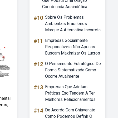
Que Possui Uma Oração
Coordenada Assindética
#10
Sobre Os Problemas
Ambientais Brasileiros
Marque A Alternativa Incorreta
#11
Empresas Socialmente
Responsáveis Não Apenas
Buscam Maximizar Os Lucros
#12
O Pensamento Estratégico De
Forma Sistematizada Como
Ocorre Atualmente
#13
Empresas Que Adotam
Práticas Esg Tendem A Ter
mental
Melhores Relacionamentos
vros,
#14
De Acordo Com Chiavenato
Como Podemos Definir O