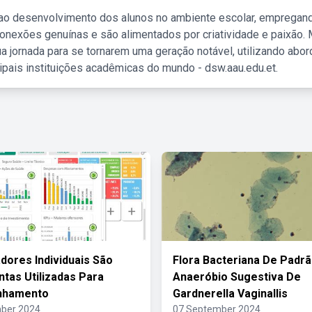
 ao desenvolvimento dos alunos no ambiente escolar, empregan
nexões genuínas e são alimentados por criatividade e paixão. 
a jornada para se tornarem uma geração notável, utilizando abo
ipais instituições acadêmicas do mundo - dsw.aau.edu.et.
adores Individuais São
Flora Bacteriana De Padr
tas Utilizadas Para
Anaeróbio Sugestiva De
nhamento
Gardnerella Vaginallis
ber 2024
07 September 2024