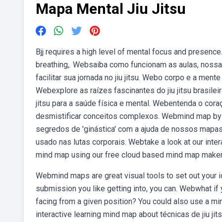
Mapa Mental Jiu Jitsu
Bjj requires a high level of mental focus and presence
breathing,. Websaiba como funcionam as aulas, noss
facilitar sua jornada no jiu jitsu. Webo corpo e a men
Webexplore as raízes fascinantes do jiu jitsu brasile
jitsu para a saúde física e mental. Webentenda o cora
desmistificar conceitos complexos. Webmind map by
segredos de 'ginástica' com a ajuda de nossos mapas 
usado nas lutas corporais. Webtake a look at our intera
mind map using our free cloud based mind map maker
Webmind maps are great visual tools to set out your ide
submission you like getting into, you can. Webwhat if 
facing from a given position? You could also use a mi
interactive learning mind map about técnicas de jiu j