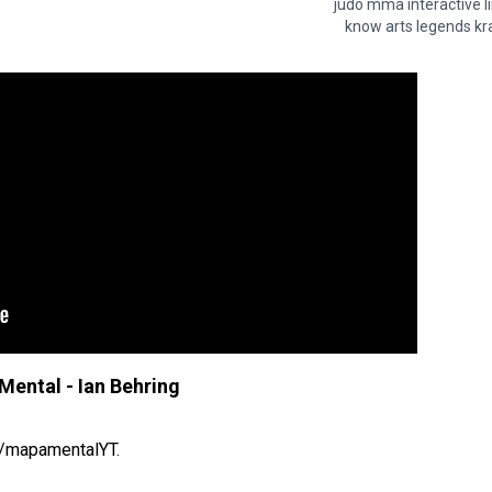
judo mma interactive l
know arts legends kr
ental - Ian Behring
y/mapamentalYT.