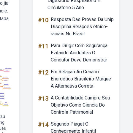
Digestório Respiratório E
 jiu
Circulatório 5 Ano
cie.
tada,
#10
Resposta Das Provas Da Unip
Disciplina Relações étnico-
raciais No Brasil
#11
Para Dirigir Com Segurança
Evitando Acidentes O
Condutor Deve Demonstrar
#12
Em Relação Ao Cenário
Energético Brasileiro Marque
A Alternativa Correta
#13
A Contabilidade Cumpre Seu
Objetivo Como Ciencia Do
Controle Patrimonial
itsu
ing
#14
Segundo Piaget O
ues
Conhecimento Infantil