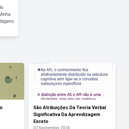
do
Minha
rdagens
ão
São Atribuições Da Teoria Verbal
Significativa Da Aprendizagem
Exceto
07 September 2024