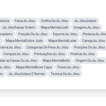
istória
FaixaJiu Jitsu
Orelha DeJiu Jitsu
Jiu JitsuGolpes
Jiu JitsuFaixas Ordem
Mapa MentalJudô
ImagensJiu Jitsu
rasileiro
Posição DeJiu Jitsu
EsporteJiu Jitsu
PinducaJiu Jits
s
Mapa MentalSobre Judo
Mapa MentalLutas
CanejaJiu Jitsu
gramaJiu Jitsu
Categorias De PesoJiu Jitsu
Posições DoJiu Jitsu
CompazJiu Jitsu
PontuaçõesJiu Jitsu
PraticarJiu Jitsu
das as Faixas DoJiu Jitsu
Mapa MentalBelts
Origem DoJiu Jitsu
u Jitsu
Mapa MentalBoxe Capa
PosesJiu Jitsu
is
Jiu JitsuGolpes E Nomes
Tecnica DeJiu Jitsu