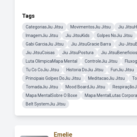
Tags
CategoriasJiu Jitsu
MovimentosJiu Jitsu
Jiu JitsuH
ImagemJiu Jitsu
Jiu JitsuKids
Golpes NoJiu Jitsu
Gabi GarciaJiu Jitsu
Jiu JitsuGracie Barra
Jiu-JitsuB
Jiu JitsuCoisas
Jiu JitsuPostura
Jiu JitsuBeneficio
Luta OlimpicaMapa Mental
ControleJiu Jitsu
Fluxo
Tu Co CoJiu Jitsu
Historia DoJiu Jitsu
FunJiu Jitsu
Principais Golpes DoJiu Jitsu
MeditacaoJiu Jitsu
To
TomadaJiu Jitsu
Mood BoardJiu Jitsu
RespiraçãoJi
Mapa MentalSobre O Boxe
Mapa MentalLutas Corpora
Belt SystemJiu Jitsu
Emelie