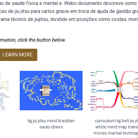
ção de saúde física e mental e. Webo documento descreve como o
as de jiu jitsu para carlos gracie em troca de ajuda de gastão gra
a técnico de jiujitsu, dividido em posições como costas, mon
mation, click the button below.
LEARN MORE
bjj jiu jitsu mind brazilian
curriculum bjj belt jiu j
saulo ribeiro
white mind map train
moves martial techniq