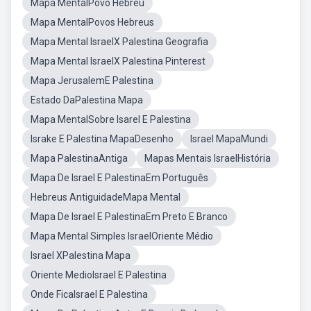
Mapa MentalPovo Hebreu
Mapa MentalPovos Hebreus
Mapa Mental IsraelX Palestina Geografia
Mapa Mental IsraelX Palestina Pinterest
Mapa JerusalemE Palestina
Estado DaPalestina Mapa
Mapa MentalSobre Isarel E Palestina
Israke E Palestina MapaDesenho
Israel MapaMundi
Mapa PalestinaAntiga
Mapas Mentais IsraelHistória
Mapa De Israel E PalestinaEm Português
Hebreus AntiguidadeMapa Mental
Mapa De Israel E PalestinaEm Preto E Branco
Mapa Mental Simples IsraelOriente Médio
Israel XPalestina Mapa
Oriente MedioIsrael E Palestina
Onde FicaIsrael E Palestina