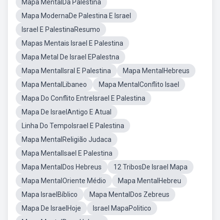
Mapa MentalDa Palestina
Mapa ModernaDe Palestina E Israel
Israel E PalestinaResumo
Mapas Mentais Israel E Palestina
Mapa Metal De Israel EPalestna
Mapa MentalIsral E Palestina
Mapa MentalHebreus
Mapa MentalLibaneo
Mapa MentalConflito Isael
Mapa Do Conflito EntreIsrael E Palestina
Mapa De IsraelAntigo E Atual
Linha Do TempoIsrael E Palestina
Mapa MentalReligião Judaca
Mapa MentalIsael E Palestina
Mapa MentalDos Hebreus
12 TribosDe Israel Mapa
Mapa MentalOriente Médio
Mapa MentalHebreu
Mapa IsraelBíblico
Mapa MentalDos Zebreus
Mapa De IsraelHoje
Israel MapaPolitico