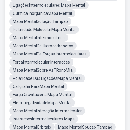
LigaçõesIntermoleculares Mapa Mental
Química InorgânicaMapa Mental
Mapa MentalSolução Tampão
Polaridade MolecularMapa Mental
Mapa MentalIntermoculares
Mapa MentalDe Hidrocarbonetos
Mapa MentalDe Forças Intermoleculares
ForçaIntermolecular Interações
Mapa MentalSobre AsTRonoMia
Polaridade Das LigaçõesMapa Mental
Caligrafia ParaMapa Mental
Força GravitacionalMapa Mental
EletronegatividadeMapa Mental
Mapa MentalInteração Intermolecular
InteracoesIntermoleculares Mapa
Mapa MentalOrbitais
Mapa MentalSouçao Tampao