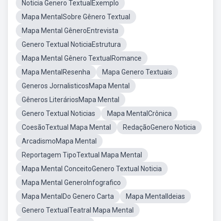
Noticia Genero TextualExemplo
Mapa MentalSobre Gênero Textual
Mapa Mental GêneroEntrevista
Genero Textual NoticiaEstrutura
Mapa Mental Gênero TextualRomance
Mapa MentalResenha
Mapa Genero Textuais
Generos JornalisticosMapa Mental
Gêneros LiteráriosMapa Mental
Genero Textual Noticias
Mapa MentalCrônica
CoesãoTextual Mapa Mental
RedaçãoGenero Noticia
ArcadismoMapa Mental
Reportagem TipoTextual Mapa Mental
Mapa Mental ConceitoGenero Textual Noticia
Mapa Mental GeneroInfografico
Mapa MentalDo Genero Carta
Mapa MentalIdeias
Genero TextualTeatral Mapa Mental