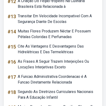
#12
A Criação Do Feijão-tropeiro Na Culinária
Brasileira Está Relacionada à
#13
Transitar Em Velocidade Incompativel Com A
Segurança Diante De Escolas
#14
Muitas Flores Produzem Néctar E Possuem
Pétalas Coloridas E Perfumadas
#15
Cite As Vantagens E Desvantagens Das
Hidrelétricas E Das Termelétricas
#16
As Frases A Seguir Trazem Interjeições Ou
Locuções Interjetivas Exceto
#17
A Funcao Administrativa Coordenacao é A
Funcao Diretamente Relacionada
#18
Segundo As Diretrizes Curriculares Nacionais
Para A Educação Infantil