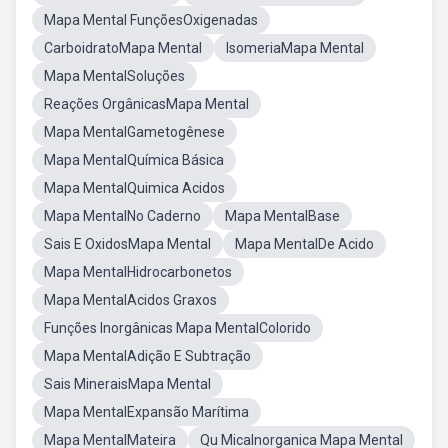
Mapa Mental FunçõesOxigenadas
CarboidratoMapa Mental
IsomeriaMapa Mental
Mapa MentalSoluções
Reações OrgânicasMapa Mental
Mapa MentalGametogênese
Mapa MentalQuímica Básica
Mapa MentalQuimica Acidos
Mapa MentalNo Caderno
Mapa MentalBase
Sais E OxidosMapa Mental
Mapa MentalDe Acido
Mapa MentalHidrocarbonetos
Mapa MentalAcidos Graxos
Funções Inorgânicas Mapa MentalColorido
Mapa MentalAdição E Subtração
Sais MineraisMapa Mental
Mapa MentalExpansão Marítima
Mapa MentalMateira
Qu MicaInorganica Mapa Mental