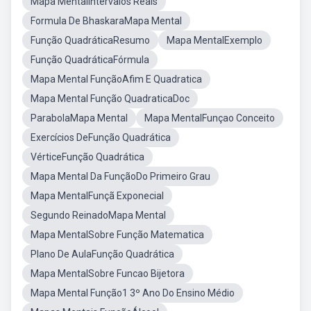
Mapa MentalIntervalos Reais
Formula De BhaskaraMapa Mental
Função QuadráticaResumo
Mapa MentalExemplo
Função QuadráticaFórmula
Mapa Mental FunçãoAfim E Quadratica
Mapa Mental Função QuadraticaDoc
ParabolaMapa Mental
Mapa MentalFunçao Conceito
Exercícios DeFunção Quadrática
VérticeFunção Quadrática
Mapa Mental Da FunçãoDo Primeiro Grau
Mapa MentalFunçã Exponecial
Segundo ReinadoMapa Mental
Mapa MentalSobre Função Matematica
Plano De AulaFunção Quadrática
Mapa MentalSobre Funcao Bijetora
Mapa Mental Função1 3º Ano Do Ensino Médio