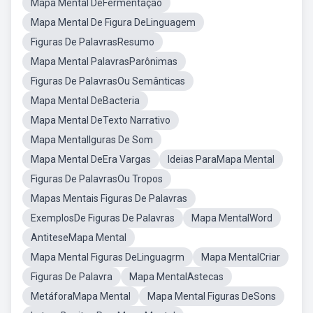
Mapa Mental DeFermentação
Mapa Mental De Figura DeLinguagem
Figuras De PalavrasResumo
Mapa Mental PalavrasParônimas
Figuras De PalavrasOu Semânticas
Mapa Mental DeBacteria
Mapa Mental DeTexto Narrativo
Mapa MentalIguras De Som
Mapa Mental DeEra Vargas
Ideias ParaMapa Mental
Figuras De PalavrasOu Tropos
Mapas Mentais Figuras De Palavras
ExemplosDe Figuras De Palavras
Mapa MentalWord
AntiteseMapa Mental
Mapa Mental Figuras DeLinguagrm
Mapa MentalCriar
Figuras De Palavra
Mapa MentalAstecas
MetáforaMapa Mental
Mapa Mental Figuras DeSons