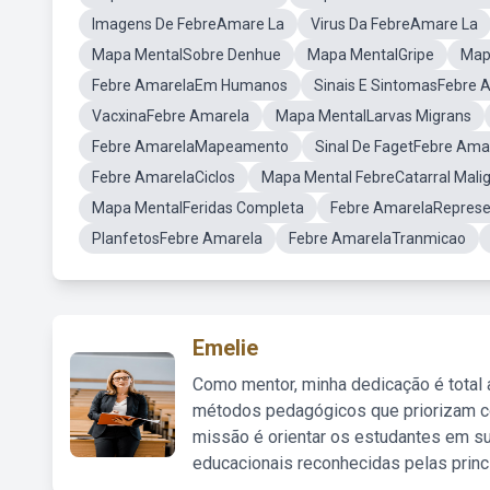
Imagens De FebreAmare La
Virus Da FebreAmare La
Mapa MentalSobre Denhue
Mapa MentalGripe
Map
Febre AmarelaEm Humanos
Sinais E SintomasFebre 
VacxinaFebre Amarela
Mapa MentalLarvas Migrans
Febre AmarelaMapeamento
Sinal De FagetFebre Ama
Febre AmarelaCiclos
Mapa Mental FebreCatarral Mali
Mapa MentalFeridas Completa
Febre AmarelaRepres
PlanfetosFebre Amarela
Febre AmarelaTranmicao
Emelie
Como mentor, minha dedicação é total
métodos pedagógicos que priorizam co
missão é orientar os estudantes em su
educacionais reconhecidas pelas princ