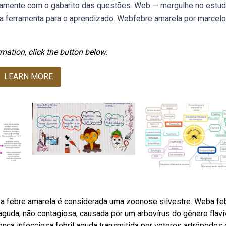
ntamente com o gabarito das questões. Web — mergulhe no estu
a ferramenta para o aprendizado. Webfebre amarela por marcelo
mation, click the button below.
LEARN MORE
Weba febre amarela é considerada uma zoonose silvestre. Weba fe
 aguda, não contagiosa, causada por um arbovírus do gênero flaviv
ença infecciosa febril aguda transmitida por vetores artrópodes