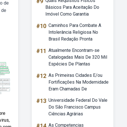
#9
Quais Requisitos Físicos
do de
Básicos Para Aceitação Do
 de
Imóvel Como Garantia
#10
Caminhos Para Combate A
Intolerância Religiosa No
Brasil Redação Pronta
#11
Atualmente Encontram-se
Catalogadas Mais De 320 Mil
Espécies De Plantas
#12
As Primeiras Cidades E/ou
Fortificações Na Modernidade
Eram Chamadas De
#13
Universidade Federal Do Vale
Do São Francisco Campus
bre
Ciências Agrárias
irus,
#14
As Competencias
 e com