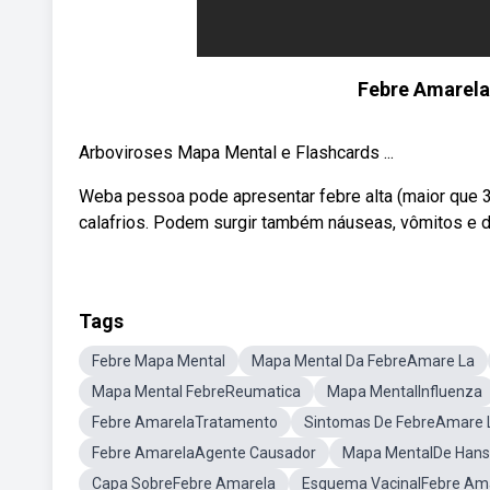
Febre Amarela
Arboviroses Mapa Mental e Flashcards ...
Weba pessoa pode apresentar febre alta (maior que 37,
calafrios. Podem surgir também náuseas, vômitos e di
Tags
Febre Mapa Mental
Mapa Mental Da FebreAmare La
Mapa Mental FebreReumatica
Mapa MentalInfluenza
Febre AmarelaTratamento
Sintomas De FebreAmare 
Febre AmarelaAgente Causador
Mapa MentalDe Hans
Capa SobreFebre Amarela
Esquema VacinalFebre Am