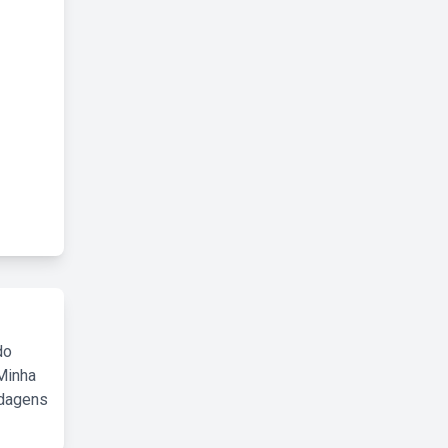
do
Minha
rdagens