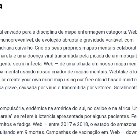
a
al enviado para a disciplina de mapa enfermagem categoria: We
imunoprevenível, de evolução abrupta e gravidade variável, com
driana carvalho. Crie os seus próprios mapas mentais colaborat
rela é uma doença viral transmitida pela picada de um mosqui
 agente seu in infecta. Web — dê uma olhada em nosso mapa men
apa mental usando nosso criador de mapas mentais. Webtake a lo
a, or create your own mind map using our free cloud based mind 
 grave, causada por vírus e transmitida por vetores. Geralmente
mpulsória, endêmica na américa do sul, no caribe e na áfrica. 
ela” se refere à icterícia apresentada por alguns pacientes. Fe
vômitos e fadiga. Web — entre 2017 e 2018, o estado do amazona
esultando em 9 mortes. Campanhas de vacinação em. Web — dow