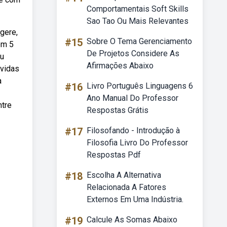
Comportamentais Soft Skills
Sao Tao Ou Mais Relevantes
gere,
#15
Sobre O Tema Gerenciamento
em 5
De Projetos Considere As
iu
Afirmações Abaixo
úvidas
a
#16
Livro Português Linguagens 6
Ano Manual Do Professor
ntre
Respostas Grátis
#17
Filosofando - Introdução à
Filosofia Livro Do Professor
Respostas Pdf
#18
Escolha A Alternativa
Relacionada A Fatores
Externos Em Uma Indústria.
#19
Calcule As Somas Abaixo