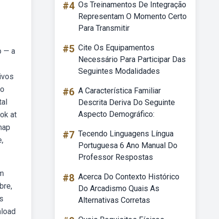
#4
Os Treinamentos De Integração
Representam O Momento Certo
Para Transmitir
#5
Cite Os Equipamentos
b — a
Necessário Para Participar Das
Seguintes Modalidades
ivos
to
#6
A Característica Familiar
tal
Descrita Deriva Do Seguinte
Aspecto Demográfico:
ok at
map
#7
Tecendo Linguagens Língua
,
Portuguesa 6 Ano Manual Do
Professor Respostas
Um
#8
Acerca Do Contexto Histórico
bre,
Do Arcadismo Quais As
s
Alternativas Corretas
nload