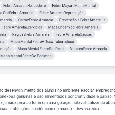
Febre AmarelaHospedeiro
Febre MayaroMapa Mental
a SusFebre Amarela
Febre AmarelaReprodução
Amarela
CartazFebre Amarela
Prevenção a FebreAmare La
Febre AmarelaExercicios
Mapa EndemicoFebre Amarela
rela
RegioesFebre Amarela
Febre AmarelaCausas
gna
Mapa Mental FebreAftosa Tuberculose
entação
Mapa Mental FebreSet Point
VetoresFebre Amarela
Mapa Mental FebreDe Pediatria
 ao desenvolvimento dos alunos no ambiente escolar, empregan
nexões genuínas e são alimentados por criatividade e paixão. 
a jornada para se tornarem uma geração notável, utilizando abo
ipais instituições acadêmicas do mundo - dsw.aau.edu.et.