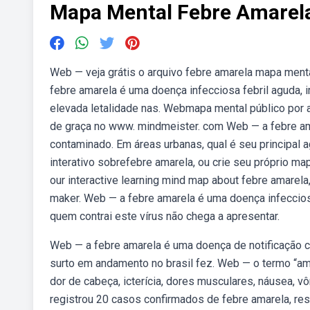
Mapa Mental Febre Amarel
Web — veja grátis o arquivo febre amarela mapa ment
febre amarela é uma doença infecciosa febril aguda, 
elevada letalidade nas. Webmapa mental público por a
de graça no www. mindmeister. com Web — a febre ama
contaminado. Em áreas urbanas, qual é seu principal
interativo sobrefebre amarela, ou crie seu próprio m
our interactive learning mind map about febre amarel
maker. Web — a febre amarela é uma doença infecciosa
quem contrai este vírus não chega a apresentar.
Web — a febre amarela é uma doença de notificação co
surto em andamento no brasil fez. Web — o termo “amar
dor de cabeça, icterícia, dores musculares, náusea, 
registrou 20 casos confirmados de febre amarela, r