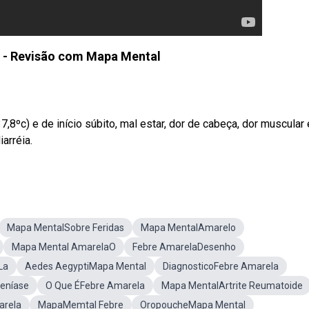
 - Revisão com Mapa Mental
8ºc) e de início súbito, mal estar, dor de cabeça, dor muscular 
arréia.
Mapa MentalSobre Feridas
Mapa MentalAmarelo
Mapa Mental AmarelaO
Febre AmarelaDesenho
La
Aedes AegyptiMapa Mental
DiagnosticoFebre Amarela
eníase
O Que ÉFebre Amarela
Mapa MentalArtrite Reumatoide
arela
MapaMemtal Febre
OropoucheMapa Mental