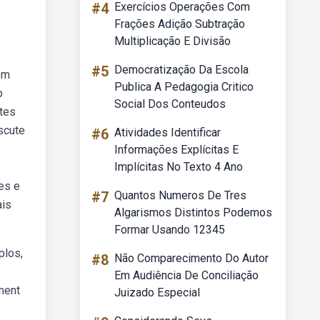
#4
Exercícios Operações Com
Frações Adição Subtração
Multiplicação E Divisão
#5
Democratização Da Escola
em
Publica A Pedagogia Critico
p
Social Dos Conteudos
ntes
scute
#6
Atividades Identificar
Informações Explícitas E
Implícitas No Texto 4 Ano
es e
#7
Quantos Numeros De Tres
ais
Algarismos Distintos Podemos
Formar Usando 12345
plos,
#8
Não Comparecimento Do Autor
Em Audiência De Conciliação
ment
Juizado Especial