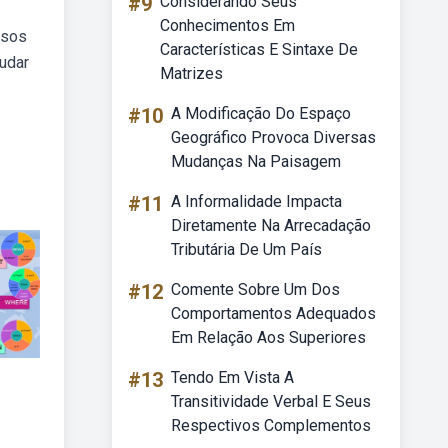
#9
Considerando Seus
Conhecimentos Em
ssos
Características E Sintaxe De
udar
Matrizes
#10
A Modificação Do Espaço
Geográfico Provoca Diversas
Mudanças Na Paisagem
#11
A Informalidade Impacta
Diretamente Na Arrecadação
Tributária De Um País
#12
Comente Sobre Um Dos
Comportamentos Adequados
Em Relação Aos Superiores
#13
Tendo Em Vista A
Transitividade Verbal E Seus
Respectivos Complementos