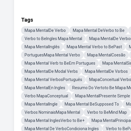
Tags
Mapa MentalDe Verbo
Mapa Mental DeVerbo to Be
Verbo to BeIngles Mapa Mental
Mapa MentalDe Verbo
Mapa MentalInglês
Mapa Mental Verbo to BePast
PortuguesMapa Mental Verbo
Mapa MentalCoesão
Mapa Mental Verb to BeEm Portugues
Mapa MentalSi
Mapa MentalDe Modal Verbs
Mapa MentalDe Vsrbos
Mapa Mental VerbosPortuguês
MapaConceitual Verb
Mapa MentalEn Ingles
Resumo Do Vertoto Be Mapa M
Verbo MapaConceptual
Mapa MentalPresente Simple
Mapa MentalIngle
Mapa Mental BeSupposed To
Ma
Verbos NominaisMapa Mental
Verbo to BeMind Map
Mapa Mental InglesVerbo to Be+
Mapa MentalPrincipa
Mapa Mental De VerboCondiciona Ingles
Verbo to BeP