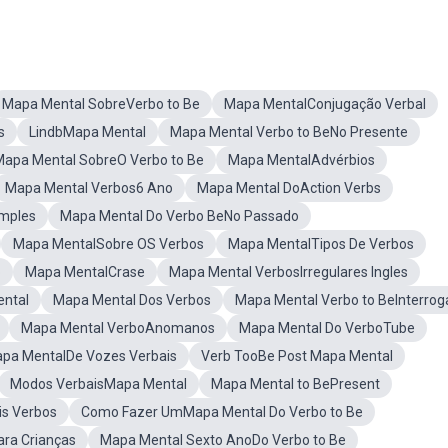
Mapa Mental SobreVerbo to Be
Mapa MentalConjugação Verbal
s
LindbMapa Mental
Mapa Mental Verbo to BeNo Presente
Mapa Mental SobreO Verbo to Be
Mapa MentalAdvérbios
Mapa Mental Verbos6 Ano
Mapa Mental DoAction Verbs
mples
Mapa Mental Do Verbo BeNo Passado
Mapa MentalSobre OS Verbos
Mapa MentalTipos De Verbos
o
Mapa MentalCrase
Mapa Mental VerbosIrregulares Ingles
ental
Mapa Mental Dos Verbos
Mapa Mental Verbo to BeInterrog
Mapa Mental VerboAnomanos
Mapa Mental Do VerboTube
pa MentalDe Vozes Verbais
Verb TooBe Post Mapa Mental
Modos VerbaisMapa Mental
Mapa Mental to BePresent
is Verbos
Como Fazer UmMapa Mental Do Verbo to Be
ara Crianças
Mapa Mental Sexto AnoDo Verbo to Be