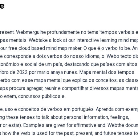
e
 present. Webmergulhe profundamente no tema 'tempos verbais 
pas mentais. Webtake a look at our interactive learning mind ma
 our free cloud based mind map maker. O que é o verbo to be. A
be corresponde a dois verbos do nosso idioma, o. Webo texto di
conômico e social de um país, destacando que países com altos
embro de 2022 por mario anaya nunes. Mapa mental dos tempos
verbo com esse mapa mental que explica os conceitos, as class
s procura agregar, reunir e compartilhar diversos mapas ment
 o enem, concursos públicos e.
e, uso e conceitos de verbos em português. Aprenda com exem
g these tenses to talk about personal information, feelings,
r or estar). Examples are given for affirmative and. Webthe docu
s how the verb is used for the past, present, and future tenses to