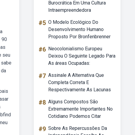
Burocrática Em Uma Cultura
Intraempreendedora
#5
O Modelo Ecológico Do
Desenvolvimento Humano
pa
Proposto Por Bronfenbrenner
e 90
pas
#6
Neocolonialismo Europeu
e seu
Deixou O Seguinte Legado Para
ê sabe
As áreas Ocupadas:
 da
#7
Assinale A Alternativa Que
Completa Correta E
Respectivamente As Lacunas
pais
asar
#8
Alguns Compostos São
s
Extremamente Importantes No
ebfind
Cotidiano Podemos Citar
 meu
#9
Sobre As Repercussões Da