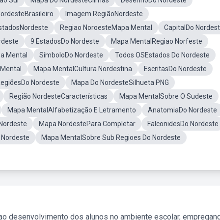
ão Sul
Mapa Do NordesteClimas
DesenhoDo Nordeste
ordesteBrasileiro
Imagem RegiãoNordeste
stadosNordeste
Regiao NoroesteMapa Mental
CapitalDo Nordes
rdeste
9 EstadosDo Nordeste
Mapa MentalRegiao Norfeste
pa Mental
SímboloDo Nordeste
Todos OSEstados Do Nordeste
 Mental
Mapa MentalCultura Nordestina
EscritasDo Nordeste
egiõesDo Nordeste
Mapa Do NordesteSilhueta PNG
Região NordesteCaracterísticas
Mapa MentalSobre O Sudeste
Mapa MentalAlfabetização E Letramento
AnatomiaDo Nordeste
Nordeste
Mapa NordestePara Completar
FalconidesDo Nordeste
 Nordeste
Mapa MentalSobre Sub Regioes Do Nordeste
 ao desenvolvimento dos alunos no ambiente escolar, empregan