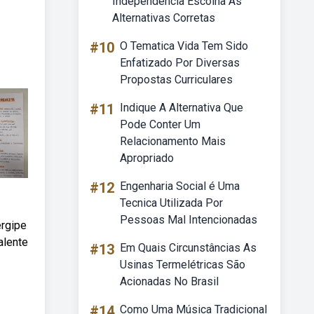
Independência Escolha As
Alternativas Corretas
#10
O Tematica Vida Tem Sido
Enfatizado Por Diversas
Propostas Curriculares
#11
Indique A Alternativa Que
Pode Conter Um
Relacionamento Mais
Apropriado
#12
Engenharia Social é Uma
Tecnica Utilizada Por
Pessoas Mal Intencionadas
ergipe
alente
#13
Em Quais Circunstâncias As
Usinas Termelétricas São
Acionadas No Brasil
#14
Como Uma Música Tradicional