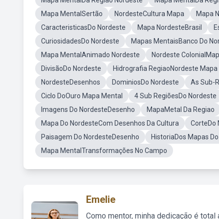
Mapa MentalDa Região Nordeste
Mapa MentalDa Regi
Mapa MentalSertão
NordesteCultura Mapa
Mapa N
CaracteristicasDo Nordeste
Mapa NordesteBrasil
E
CuriosidadesDo Nordeste
Mapas MentaisBanco Do No
Mapa MentalAnimado Nordeste
Nordeste ColonialMa
DivisãoDo Nordeste
Hidrografia RegiaoNordeste Mapa
NordesteDesenhos
DominiosDo Nordeste
As Sub-R
Ciclo DoOuro Mapa Mental
4 Sub RegiõesDo Nordeste
Imagens Do NordesteDesenho
MapaMetal Da Regiao
Mapa Do NordesteCom Desenhos Da Cultura
CorteDo 
Paisagem Do NordesteDesenho
HistoriaDos Mapas Do
Mapa MentalTransformações No Campo
Emelie
Como mentor, minha dedicação é total