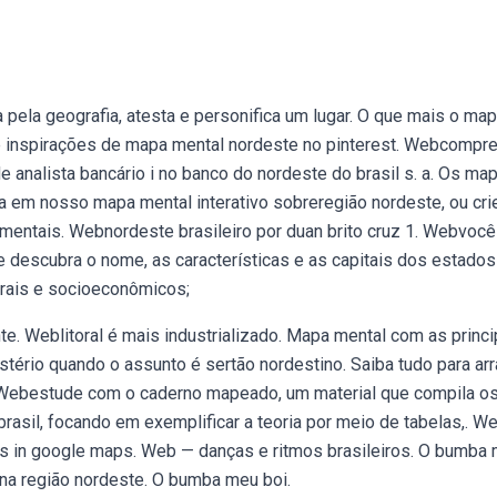
 pela geografia, atesta e personifica um lugar. O que mais o ma
 inspirações de mapa mental nordeste no pinterest. Webcompr
e analista bancário i no banco do nordeste do brasil s. a. Os ma
 em nosso mapa mental interativo sobreregião nordeste, ou cri
entais. Webnordeste brasileiro por duan brito cruz 1. Webvoc
 descubra o nome, as características e as capitais dos estados
urais e socioeconômicos;
e. Weblitoral é mais industrializado. Mapa mental com as princi
stério quando o assunto é sertão nordestino. Saiba tudo para arr
 Webestude com o caderno mapeado, um material que compila o
brasil, focando em exemplificar a teoria por meio de tabelas,. W
ons in google maps. Web — danças e ritmos brasileiros. O bumba
 na região nordeste. O bumba meu boi.