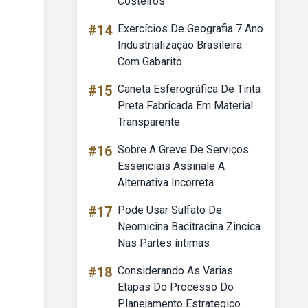
Costeiros
#14
Exercícios De Geografia 7 Ano
Industrialização Brasileira
Com Gabarito
#15
Caneta Esferográfica De Tinta
Preta Fabricada Em Material
Transparente
#16
Sobre A Greve De Serviços
Essenciais Assinale A
Alternativa Incorreta
#17
Pode Usar Sulfato De
Neomicina Bacitracina Zincica
Nas Partes íntimas
#18
Considerando As Varias
Etapas Do Processo Do
Planejamento Estrategico