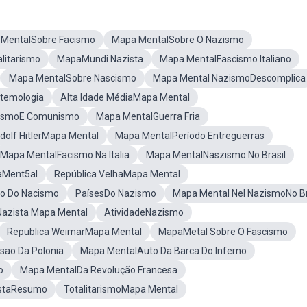
MentalSobre Facismo
Mapa MentalSobre O Nazismo
litarismo
MapaMundi Nazista
Mapa MentalFascismo Italiano
Mapa MentalSobre Nascismo
Mapa Mental NazismoDescomplica
temologia
Alta Idade MédiaMapa Mental
zismoE Comunismo
Mapa MentalGuerra Fria
dolf HitlerMapa Mental
Mapa MentalPeríodo Entreguerras
Mapa MentalFacismo Na Italia
Mapa MentalNaszismo No Brasil
aMent5al
República VelhaMapa Mental
o Do Nacismo
PaísesDo Nazismo
Mapa Mental Nel NazismoNo Br
Nazista Mapa Mental
AtividadeNazismo
Republica WeimarMapa Mental
MapaMetal Sobre O Fascismo
sao Da Polonia
Mapa MentalAuto Da Barca Do Inferno
o
Mapa MentalDa Revolução Francesa
staResumo
TotalitarismoMapa Mental