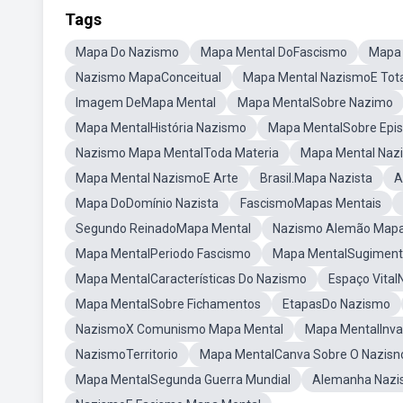
Tags
Mapa Do Nazismo
Mapa Mental DoFascismo
Mapa 
Nazismo MapaConceitual
Mapa Mental NazismoE Tota
Imagem DeMapa Mental
Mapa MentalSobre Nazimo
Mapa MentalHistória Nazismo
Mapa MentalSobre Epis
Nazismo Mapa MentalToda Materia
Mapa Mental Na
Mapa Mental NazismoE Arte
Brasil.Mapa Nazista
A
Mapa DoDomínio Nazista
FascismoMapas Mentais
Segundo ReinadoMapa Mental
Nazismo Alemão Map
Mapa MentalPeriodo Fascismo
Mapa MentalSugiment
Mapa MentalCaracterísticas Do Nazismo
Espaço Vital
Mapa MentalSobre Fichamentos
EtapasDo Nazismo
NazismoX Comunismo Mapa Mental
Mapa MentalInva
NazismoTerritorio
Mapa MentalCanva Sobre O Nazisn
Mapa MentalSegunda Guerra Mundial
Alemanha Nazi