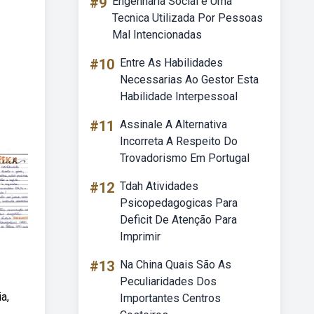
#9
Engenharia Social é Uma
Tecnica Utilizada Por Pessoas
Mal Intencionadas
#10
Entre As Habilidades
Necessarias Ao Gestor Esta
Habilidade Interpessoal
#11
Assinale A Alternativa
Incorreta A Respeito Do
Trovadorismo Em Portugal
#12
Tdah Atividades
Psicopedagogicas Para
Deficit De Atenção Para
Imprimir
#13
Na China Quais São As
Peculiaridades Dos
a,
Importantes Centros