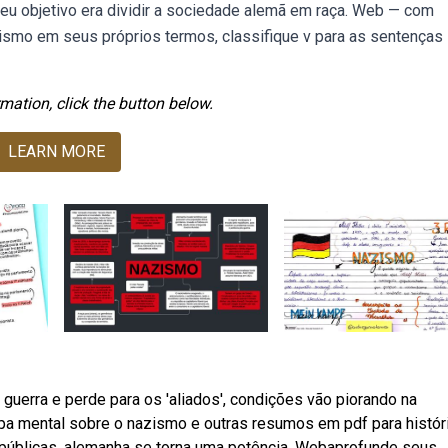
 Seu objetivo era dividir a sociedade alemã em raça. Web — com
zismo em seus próprios termos, classifique v para as sentenças
mation, click the button below.
LEARN MORE
 guerra e perde para os 'aliados', condições vão piorando na
pa mental sobre o nazismo e outras resumos em pdf para históri
 públicas. alemanha se torna uma potência. Webaprofunde seus