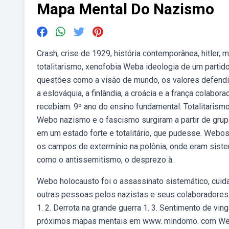
Mapa Mental Do Nazismo
Crash, crise de 1929, história contemporânea, hitler,
totalitarismo, xenofobia Weba ideologia de um partido 
questões como a visão de mundo, os valores defendidos
a eslováquia, a finlândia, a croácia e a frança colabo
recebiam. 9º ano do ensino fundamental. Totalitarism
Webo nazismo e o fascismo surgiram a partir de grupo
em um estado forte e totalitário, que pudesse. Webo
os campos de extermínio na polônia, onde eram sist
como o antissemitismo, o desprezo à.
Webo holocausto foi o assassinato sistemático, cui
outras pessoas pelos nazistas e seus colaboradores 
1. 2. Derrota na grande guerra 1. 3. Sentimento de v
próximos mapas mentais em www. mindomo. com Web