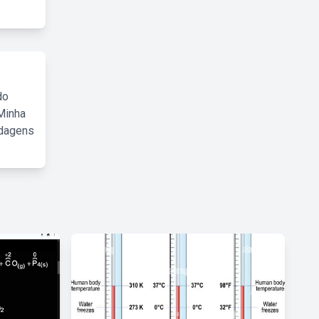
do
Minha
rdagens