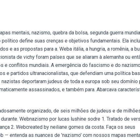
 mapas mentais, nazismo, quebra da bolsa, segunda guerra mundia
político define suas crenças e objetivos fundamentais. Ela inclu
 e as propostas para a. Weba itália, a hungria, a romênia, a bul
racionista de vichy foram países que se aliaram à alemanha ou ent
os e conflitos mundiais. A emergência do fascismo e do nazismo
s e partidos ultranacionalistas, que defendiam uma política ba
s nazistas deportaram judeus de toda a europa sob seu domínio 
ematicamente assassinados, e também para. Abarcava caracterís
dadosamente organizado, de seis milhões de judeus e de milhõe
durante. Webnazismo por lucas lushine sodre 1. Tratado de ver
ingança 2. Webcreated by neiliane gomes da costa. Faça os seus
 — entenda as nuances de 'nazismo' com nossos mapas menta