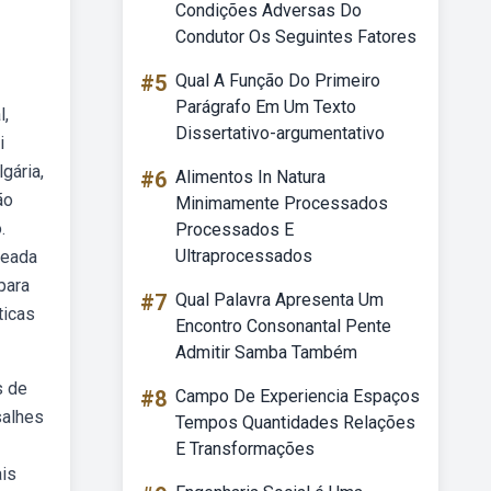
Condições Adversas Do
Condutor Os Seguintes Fatores
#5
Qual A Função Do Primeiro
Parágrafo Em Um Texto
l,
Dissertativo-argumentativo
i
gária,
#6
Alimentos In Natura
ão
Minimamente Processados
.
Processados E
Ultraprocessados
seada
para
#7
Qual Palavra Apresenta Um
ticas
Encontro Consonantal Pente
Admitir Samba Também
s de
#8
Campo De Experiencia Espaços
salhes
Tempos Quantidades Relações
E Transformações
is