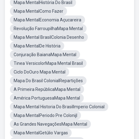
Mapa MentalHistória Do Brasil
Mapa MentalComo Fazer
Mapa MentalEconomia Açucareira
Revolução FarroupilhaMapa Mental
Mapa Mental BrasilColonia Desenho
Mapa MentalDe História
Conjuração BaianaMapa Mental
Tinea VersicolorMapa Mental Brasil
Ciclo DoOuro Mapa Mental
Mapa Do Brasil ColonialRepartições
A Primeira RepúblicaMapa Mental
América PortuguesaMapa Mental
Mapa Mental Historia Do BrasilImperio Colonial
Mapa MentalPeriodo Pre Colonijl
As Grandes NavegaçõesMapa Mental
Mapa MentalGetúlio Vargas