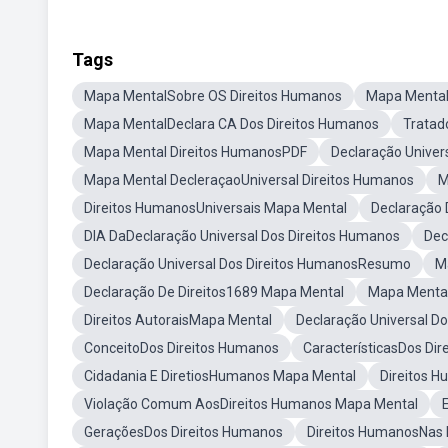
Tags
Mapa MentalSobre OS Direitos Humanos
Mapa Mental
Mapa MentalDeclara CA Dos Direitos Humanos
Tratad
Mapa Mental Direitos HumanosPDF
Declaração Univer
Mapa Mental DecleraçaoUniversal Direitos Humanos
M
Direitos HumanosUniversais Mapa Mental
Declaração
DIA DaDeclaração Universal Dos Direitos Humanos
Dec
Declaração Universal Dos Direitos HumanosResumo
M
Declaração De Direitos1689 Mapa Mental
Mapa Mental
Direitos AutoraisMapa Mental
Declaração Universal D
ConceitoDos Direitos Humanos
CaracterísticasDos Di
Cidadania E DiretiosHumanos Mapa Mental
Direitos 
Violação Comum AosDireitos Humanos Mapa Mental
GeraçõesDos Direitos Humanos
Direitos HumanosNas