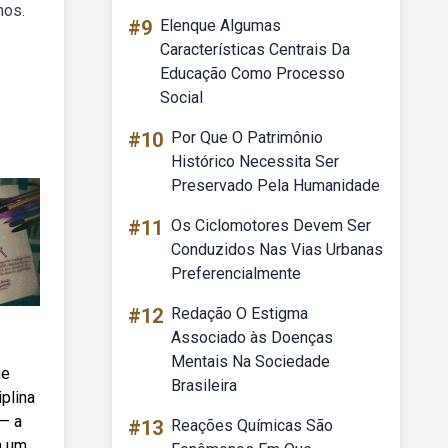
nos.
#9
Elenque Algumas
Características Centrais Da
Educação Como Processo
Social
#10
Por Que O Patrimônio
Histórico Necessita Ser
Preservado Pela Humanidade
#11
Os Ciclomotores Devem Ser
Conduzidos Nas Vias Urbanas
Preferencialmente
#12
Redação O Estigma
Associado às Doenças
Mentais Na Sociedade
ue
Brasileira
plina
— a
#13
Reações Químicas São
m um