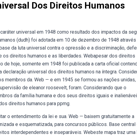
iversal Dos Direitos Humanos
 caráter universal em 1948 como resultado dos impactos da se
 humanos (dudh) foi adotada em 10 de dezembro de 1948 através
ase da luta universal contra o opressão e a discriminação, def
 os direitos humanos e as liberdades. Webapesar dos direitos
de hoje, somente em 1948 foi publicada a carta oficial conten
a declaração universal dos direitos humanos na íntegra. Consid
s os membros da. Web — e em 1945 se formou as nações unidas,
supervisão de eleanor roosevelt, foram. Considerando que o
bros da família humana e dos seus direitos iguais e inalienáve
 dos direitos humanos para ppmg.
itar o entendimento da lei e sua. Web — baixem gratuitamente a
anizada e esquematizada, para concursos públicos. Base central
reitos interdependentes e inseparáveis. Webeste mapa traz uma