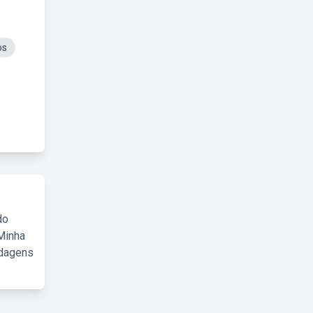
os
do
Minha
rdagens