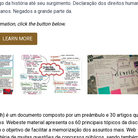
o da história até seu surgimento. Declaração dos direitos huma
umanos. Negados a grande parte da.
mation, click the button below.
LEARN MORE
dh) é um documento composto por um preâmbulo e 30 artigos q
. Webeste material apresenta os 60 principais tópicos da disci
o objetivo de facilitar a memorização dos assuntos mais. Web 
matéria de muitas questões de concursos públicos, sendo també