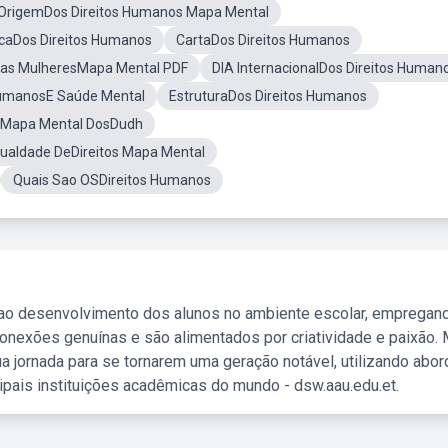
OrigemDos Direitos Humanos Mapa Mental
caDos Direitos Humanos
CartaDos Direitos Humanos
 Das MulheresMapa Mental PDF
DIA InternacionalDos Direitos Human
HumanosE Saúde Mental
EstruturaDos Direitos Humanos
Mapa Mental DosDudh
gualdade DeDireitos Mapa Mental
Quais Sao OSDireitos Humanos
 ao desenvolvimento dos alunos no ambiente escolar, empregan
nexões genuínas e são alimentados por criatividade e paixão. 
a jornada para se tornarem uma geração notável, utilizando abo
ipais instituições acadêmicas do mundo - dsw.aau.edu.et.