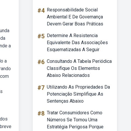
#4
Responsabilidade Social
Ambiental E De Governança
Devem Gerar Boas Práticas
gunda
#5
Determine A Resistencia
 da
Equivalente Das Associações
ende a
Esquematizadas A Seguir
do a
#6
Consultando A Tabela Periódica
Classifique Os Elementos
erando
Abaixo Relacionados
 com
#7
Utilizando As Propriedades Da
is
Potenciação Simplifique As
Sentenças Abaixo
#8
Tratar Consumidores Como
 dos
Números Se Tornou Uma
 breve
Estratégia Perigosa Porque