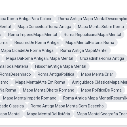
pa Roma AntigaPara Colorir
Roma Antiga Mapa MentalDescompli
ental
Mapa ConceitualRoma Antiga
Mapa MentalSobre Roma
a
Roma ImperioMapa Mental
Roma RepublicanaMapa Mental
Roma
ResumoDe Roma Antiga
Mapa MentalHistoria Roma
Mapa CidadeDe Roma Antiga
Roma Antiga MapaMentel
Mapa DaRoma Antiga E Mapa Mental
CruzadinhaRoma Antiga
maToda Materia
FilosofiaAntiga Mapa Mental
 RomaDesenhado
Roma AntigaPolitica
Mapa MentalCriar
nismo
Mapa MentalArte Em Roma
Antiguidade ClássicaMapa Me
 Na Roma
Mapa MentalDireito Romano
Mapa PolíticoDe Roma
Mapa MentalImpério Romano
Roma Antiga Mapa MentalResum0
ade Classica
Roma Antiga Mapa MentalCom Desenho
Mapa Mental
Mapa Mental DeHistória
Mapa MentalGeografia En