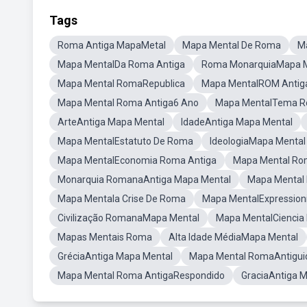
Tags
Roma Antiga MapaMetal
Mapa Mental De Roma
Ma
Mapa MentalDa Roma Antiga
Roma MonarquiaMapa M
Mapa Mental RomaRepublica
Mapa MentalROM Antig
Mapa Mental Roma Antiga6 Ano
Mapa MentalTema 
ArteAntiga Mapa Mental
IdadeAntiga Mapa Mental
Mapa MentalEstatuto De Roma
IdeologiaMapa Mental
Mapa MentalEconomia Roma Antiga
Mapa Mental Ro
Monarquia RomanaAntiga Mapa Mental
Mapa Mental
Mapa Mentala Crise De Roma
Mapa MentalExpressio
Civilização RomanaMapa Mental
Mapa MentalCiencia
Mapas Mentais Roma
Alta Idade MédiaMapa Mental
GréciaAntiga Mapa Mental
Mapa Mental RomaAntiguid
Mapa Mental Roma AntigaRespondido
GraciaAntiga 