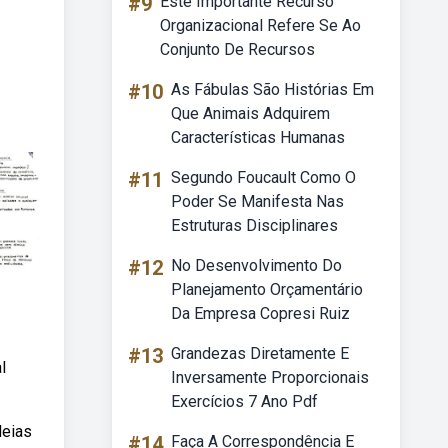
#9
Este Importante Recurso
Organizacional Refere Se Ao
Conjunto De Recursos
#10
As Fábulas São Histórias Em
Que Animais Adquirem
Características Humanas
#11
Segundo Foucault Como O
Poder Se Manifesta Nas
Estruturas Disciplinares
#12
No Desenvolvimento Do
Planejamento Orçamentário
Da Empresa Copresi Ruiz
#13
Grandezas Diretamente E
l
Inversamente Proporcionais
Exercícios 7 Ano Pdf
deias
#14
Faça A Correspondência E