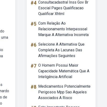
#4
Consultacadastral Inss Gov Br
Esocial Pages Qualificacao
Qualificar Xhtml
#5
Com Relação Ao
Relacionamento Interpessoal
ndo
Marque A Alternativa Incorreta
o uma
#6
Selecione A Alternativa Que
io
Completa As Lacunas Das
Afirmações Seguintes
ma
#7
O Homem Possui Maior
Capacidade Matemática Que A
Inteligência Artificial
as
#8
Medicamentos Potencialmente
onardo
Perigosos Mpp Sao Aqueles
os de
Associados A Risco
no