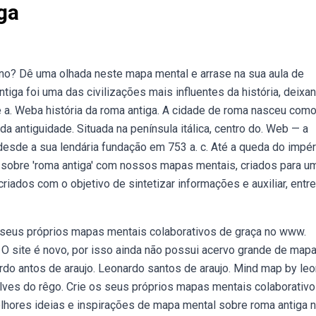
ga
no? Dê uma olhada neste mapa mental e arrase na sua aula de
iga foi uma das civilizações mais influentes da história, deixa
 e a. Weba história da roma antiga. A cidade de roma nasceu com
 antiguidade. Situada na península itálica, centro do. Web — a
desde a sua lendária fundação em 753 a. c. Até a queda do impér
sobre 'roma antiga' com nossos mapas mentais, criados para u
ados com o objetivo de sintetizar informações e auxiliar, entre
 seus próprios mapas mentais colaborativos de graça no www.
 O site é novo, por isso ainda não possui acervo grande de map
rdo antos de araujo. Leonardo santos de araujo. Mind map by le
alves do rêgo. Crie os seus próprios mapas mentais colaborativ
ores ideias e inspirações de mapa mental sobre roma antiga 